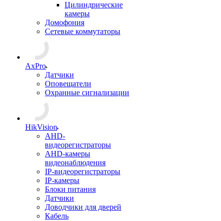
Цилиндрические
камеры
Домофония
Сетевые коммутаторы
AxPro
Датчики
Оповещатели
Охранные сигнализации
HikVision
AHD-
видеорегистраторы
AHD-камеры
видеонаблюдения
IP-видеорегистраторы
IP-камеры
Блоки питания
Датчики
Доводчики для дверей
Кабель