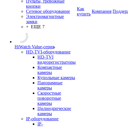
Пульты, тревожные
кнопки
Как
Сетевое оборудование
Компания
Поддер
купить
Электромагнитные
замки
+ ЕЩЕ 7
HiWatch Value-серия
HD-TVI-оборудование
HD-TVI
видеорегистраторы
Компактные
камеры
Купольные камеры
Панорамные
камеры
Скоростные
поворотные
камеры
Цилиндрические
камеры
IP-оборудование
IP-