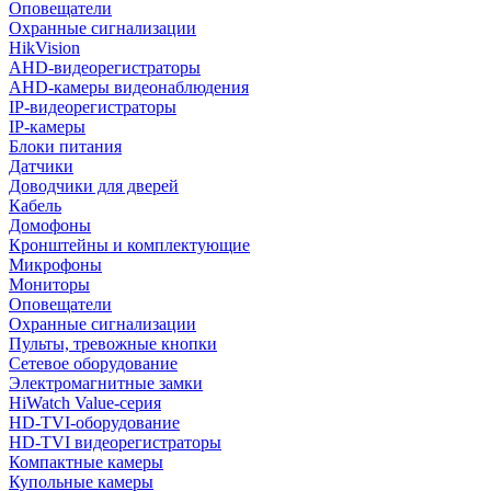
Оповещатели
Охранные сигнализации
HikVision
AHD-видеорегистраторы
AHD-камеры видеонаблюдения
IP-видеорегистраторы
IP-камеры
Блоки питания
Датчики
Доводчики для дверей
Кабель
Домофоны
Кронштейны и комплектующие
Микрофоны
Мониторы
Оповещатели
Охранные сигнализации
Пульты, тревожные кнопки
Сетевое оборудование
Электромагнитные замки
HiWatch Value-серия
HD-TVI-оборудование
HD-TVI видеорегистраторы
Компактные камеры
Купольные камеры