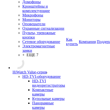
Домофоны
Кронштейны и
комплектующие
Микрофоны
Мониторы
Оповещатели
Охранные сигнализации
Пульты, тревожные
кнопки
Как
Сетевое оборудование
Компания
Поддер
купить
Электромагнитные
замки
+ ЕЩЕ 7
HiWatch Value-серия
HD-TVI-оборудование
HD-TVI
видеорегистраторы
Компактные
камеры
Купольные камеры
Панорамные
камеры