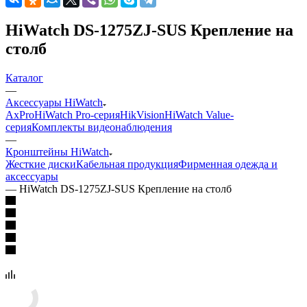
HiWatch DS-1275ZJ-SUS Крепление на
столб
Каталог
—
Аксессуары HiWatch
AxPro
HiWatch Pro-серия
HikVision
HiWatch Value-
серия
Комплекты видеонаблюдения
—
Кронштейны HiWatch
Жесткие диски
Кабельная продукция
Фирменная одежда и
аксессуары
—
HiWatch DS-1275ZJ-SUS Крепление на столб