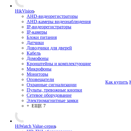
HikVision
AHD-видеорегистраторы
AHD-камеры видеонаблюдения
IP-видеорегистраторы
IP-камеры
Блоки питания
Датчики
Доводчики для дверей
Кабель
Домофоны
Кронштейны и комплектующие
Микрофоны
Мониторы
Оповещатели
Как купить
Охранные сигнализации
Пульты, тревожные кнопки
Сетевое оборудование
Электромагнитные замки
+ ЕЩЕ 7
HiWatch Value-серия