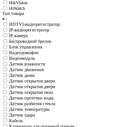
HikVision
HiWatch
Тип товара
HDTVI-видеорегистратор
IP-видеорегистратор
IP-камера
Беспроводной брелок
Блок управления
Видеодомофон
Видеомодуль
Датчик влажности
Датчик движения
Датчик дыма
Датчик открытия двери
Датчик открытия двери
Датчик открытия окна
Датчик протечки воды
Датчик разбития стекла
Датчик температуры
Датчик удара
Кабель
Клавиатура для охранной панели