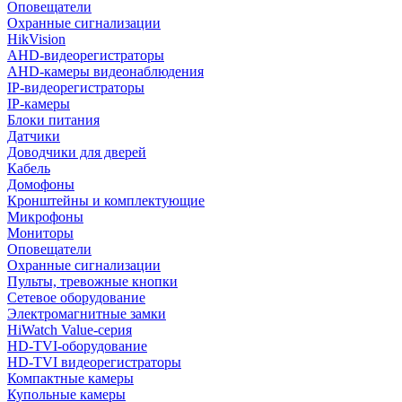
Оповещатели
Охранные сигнализации
HikVision
AHD-видеорегистраторы
AHD-камеры видеонаблюдения
IP-видеорегистраторы
IP-камеры
Блоки питания
Датчики
Доводчики для дверей
Кабель
Домофоны
Кронштейны и комплектующие
Микрофоны
Мониторы
Оповещатели
Охранные сигнализации
Пульты, тревожные кнопки
Сетевое оборудование
Электромагнитные замки
HiWatch Value-серия
HD-TVI-оборудование
HD-TVI видеорегистраторы
Компактные камеры
Купольные камеры