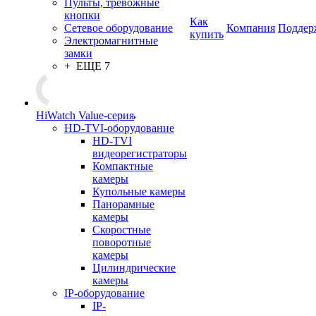
Пульты, тревожные
кнопки
Как
Сетевое оборудование
Компания
Поддер
купить
Электромагнитные
замки
+ ЕЩЕ 7
HiWatch Value-серия
HD-TVI-оборудование
HD-TVI
видеорегистраторы
Компактные
камеры
Купольные камеры
Панорамные
камеры
Скоростные
поворотные
камеры
Цилиндрические
камеры
IP-оборудование
IP-