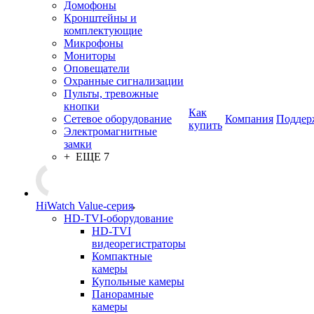
Домофоны
Кронштейны и
комплектующие
Микрофоны
Мониторы
Оповещатели
Охранные сигнализации
Пульты, тревожные
кнопки
Как
Сетевое оборудование
Компания
Поддер
купить
Электромагнитные
замки
+ ЕЩЕ 7
HiWatch Value-серия
HD-TVI-оборудование
HD-TVI
видеорегистраторы
Компактные
камеры
Купольные камеры
Панорамные
камеры