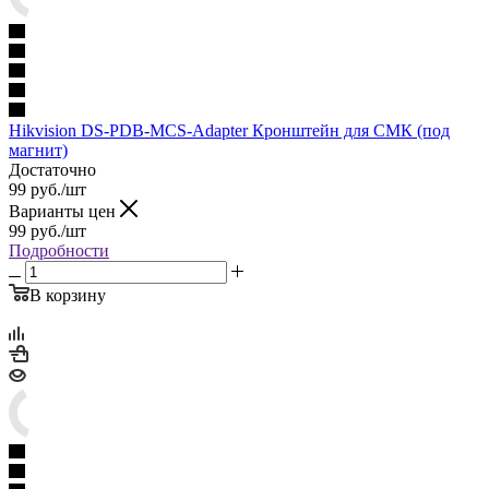
Hikvision DS-PDB-MCS-Adapter Кронштейн для СМК (под
магнит)
Достаточно
99
руб.
/шт
Варианты цен
99
руб.
/шт
Подробности
В корзину