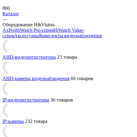
860
Каталог
—
Оборудование HikVision
AxPro
HiWatch Pro-серия
HiWatch Value-
серия
Аксессуары
Комплекты видеонаблюдения
AHD-видеорегистраторы
23 товара
AHD-камеры видеонаблюдения
69 товаров
IP-видеорегистраторы
36 товаров
IP-камеры
232 товара