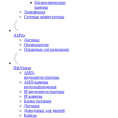
Цилиндрические
камеры
Домофония
Сетевые коммутаторы
AxPro
Датчики
Оповещатели
Охранные сигнализации
HikVision
AHD-
видеорегистраторы
AHD-камеры
видеонаблюдения
IP-видеорегистраторы
IP-камеры
Блоки питания
Датчики
Доводчики для дверей
Кабель