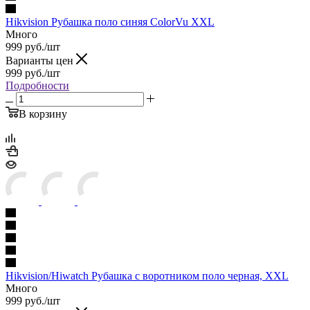
Hikvision Рубашка поло синяя ColorVu XXL
Много
999
руб.
/шт
Варианты цен
999
руб.
/шт
Подробности
В корзину
Hikvision/Hiwatch Рубашка с воротником поло черная, XXL
Много
999
руб.
/шт