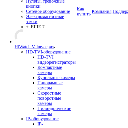
Пульты, тревожные
кнопки
Как
Сетевое оборудование
Компания
Поддер
купить
Электромагнитные
замки
+ ЕЩЕ 7
HiWatch Value-серия
HD-TVI-оборудование
HD-TVI
видеорегистраторы
Компактные
камеры
Купольные камеры
Панорамные
камеры
Скоростные
поворотные
камеры
Цилиндрические
камеры
IP-оборудование
IP-