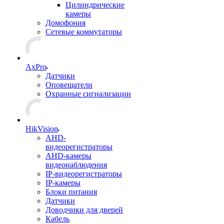
Цилиндрические
камеры
Домофония
Сетевые коммутаторы
AxPro
Датчики
Оповещатели
Охранные сигнализации
HikVision
AHD-
видеорегистраторы
AHD-камеры
видеонаблюдения
IP-видеорегистраторы
IP-камеры
Блоки питания
Датчики
Доводчики для дверей
Кабель