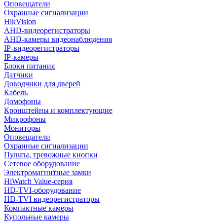
Оповещатели
Охранные сигнализации
HikVision
AHD-видеорегистраторы
AHD-камеры видеонаблюдения
IP-видеорегистраторы
IP-камеры
Блоки питания
Датчики
Доводчики для дверей
Кабель
Домофоны
Кронштейны и комплектующие
Микрофоны
Мониторы
Оповещатели
Охранные сигнализации
Пульты, тревожные кнопки
Сетевое оборудование
Электромагнитные замки
HiWatch Value-серия
HD-TVI-оборудование
HD-TVI видеорегистраторы
Компактные камеры
Купольные камеры