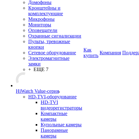
Домофоны
Кронштейны и
комплектующие
Микрофоны
Мониторы
Оповещатели
Охранные сигнализации
Пульты, тревожные
кнопки
Как
Сетевое оборудование
Компания
Поддер
купить
Электромагнитные
замки
+ ЕЩЕ 7
HiWatch Value-серия
HD-TVI-оборудование
HD-TVI
видеорегистраторы
Компактные
камеры
Купольные камеры
Панорамные
камеры