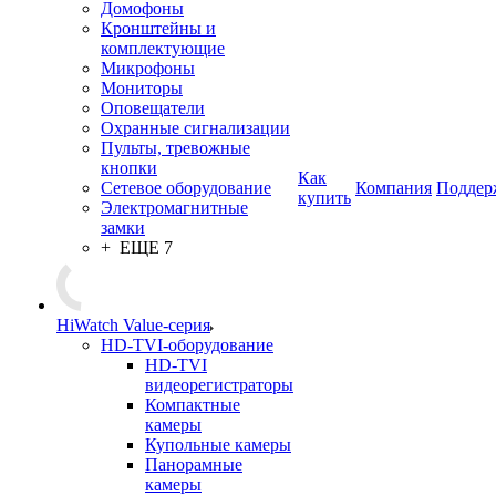
Домофоны
Кронштейны и
комплектующие
Микрофоны
Мониторы
Оповещатели
Охранные сигнализации
Пульты, тревожные
кнопки
Как
Сетевое оборудование
Компания
Поддер
купить
Электромагнитные
замки
+ ЕЩЕ 7
HiWatch Value-серия
HD-TVI-оборудование
HD-TVI
видеорегистраторы
Компактные
камеры
Купольные камеры
Панорамные
камеры