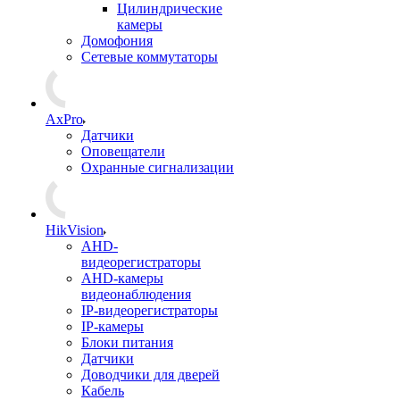
Цилиндрические
камеры
Домофония
Сетевые коммутаторы
AxPro
Датчики
Оповещатели
Охранные сигнализации
HikVision
AHD-
видеорегистраторы
AHD-камеры
видеонаблюдения
IP-видеорегистраторы
IP-камеры
Блоки питания
Датчики
Доводчики для дверей
Кабель