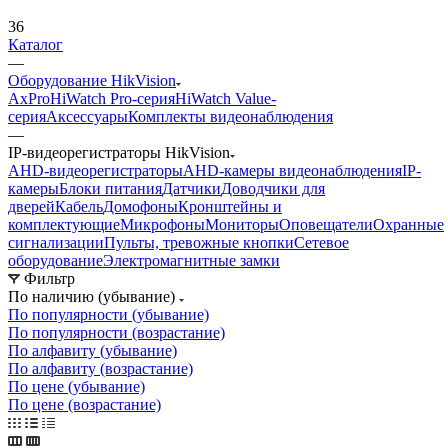
36
Каталог
—
Оборудование HikVision
AxPro
HiWatch Pro-серия
HiWatch Value-
серия
Аксессуары
Комплекты видеонаблюдения
—
IP-видеорегистраторы HikVision
AHD-видеорегистраторы
AHD-камеры видеонаблюдения
IP-
камеры
Блоки питания
Датчики
Доводчики для
дверей
Кабель
Домофоны
Кронштейны и
комплектующие
Микрофоны
Мониторы
Оповещатели
Охранные
сигнализации
Пульты, тревожные кнопки
Сетевое
оборудование
Электромагнитные замки
Фильтр
По наличию (убывание)
По популярности (убывание)
По популярности (возрастание)
По алфавиту (убывание)
По алфавиту (возрастание)
По цене (убывание)
По цене (возрастание)