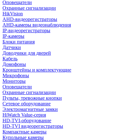
Оповещатели
Охранные сигнализации
HikVision
AHD-видеорегистраторы
AHD-камеры видеонаблюдения
IP-видеорегистраторы
IP-камеры
Блоки питания
Датчики
Доводчики для дверей
Кабель
Домофоны
Кронштейны и комплектующие
Микрофоны
Мониторы
Оповещатели
Охранные сигнализации
Пульты, тревожные кнопки
Сетевое оборудование
Электромагнитные замки
HiWatch Value-серия
HD-TVI-оборудование
HD-TVI видеорегистраторы
Компактные камеры
Купольные камеры