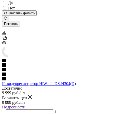
Да
Нет
Очистить фильтр
Показать
IP-видеорегистратор HiWatch DS-N304(D)
Достаточно
9 999
руб.
/шт
Варианты цен
9 999
руб.
/шт
Подробности