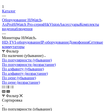
1
Каталог
—
Оборудование HiWatch
AxPro
HiWatch Pro-серия
HikVision
Аксессуары
Комплекты
видеонаблюдения
—
Мониторы HiWatch
HD-TVI-оборудование
IP-оборудование
Домофония
Сетевые
коммутаторы
Фильтр
По наличию (убывание)
По популярности (убывание)
По популярности (возрастание)
По алфавиту (убывание)
По алфавиту (возрастание)
По цене (убывание)
По цене (возрастание)
Фильтр
Сортировка
По популярности (убывание)