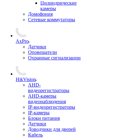
Цилиндрические
камеры
Домофония
Сетевые коммутаторы
AxPro
Датчики
Оповещатели
Охранные сигнализации
HikVision
AHD-
видеорегистраторы
AHD-камеры
видеонаблюдения
IP-видеорегистраторы
IP-камеры
Блоки питания
Датчики
Доводчики для дверей
Кабель