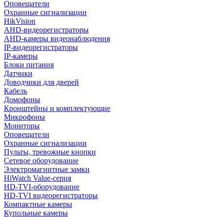
Оповещатели
Охранные сигнализации
HikVision
AHD-видеорегистраторы
AHD-камеры видеонаблюдения
IP-видеорегистраторы
IP-камеры
Блоки питания
Датчики
Доводчики для дверей
Кабель
Домофоны
Кронштейны и комплектующие
Микрофоны
Мониторы
Оповещатели
Охранные сигнализации
Пульты, тревожные кнопки
Сетевое оборудование
Электромагнитные замки
HiWatch Value-серия
HD-TVI-оборудование
HD-TVI видеорегистраторы
Компактные камеры
Купольные камеры