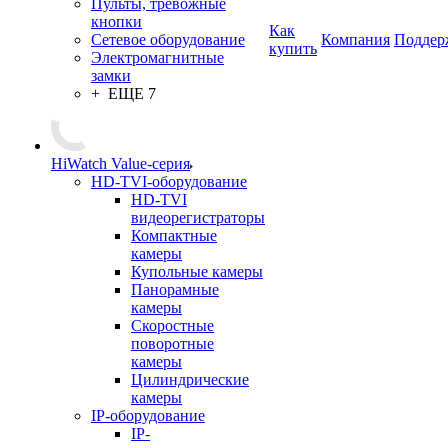
Пульты, тревожные
кнопки
Как
Сетевое оборудование
Компания
Поддер
купить
Электромагнитные
замки
+ ЕЩЕ 7
HiWatch Value-серия
HD-TVI-оборудование
HD-TVI
видеорегистраторы
Компактные
камеры
Купольные камеры
Панорамные
камеры
Скоростные
поворотные
камеры
Цилиндрические
камеры
IP-оборудование
IP-