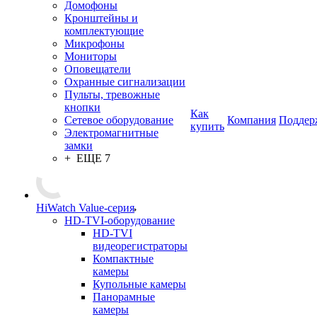
Домофоны
Кронштейны и
комплектующие
Микрофоны
Мониторы
Оповещатели
Охранные сигнализации
Пульты, тревожные
кнопки
Как
Сетевое оборудование
Компания
Поддер
купить
Электромагнитные
замки
+ ЕЩЕ 7
HiWatch Value-серия
HD-TVI-оборудование
HD-TVI
видеорегистраторы
Компактные
камеры
Купольные камеры
Панорамные
камеры