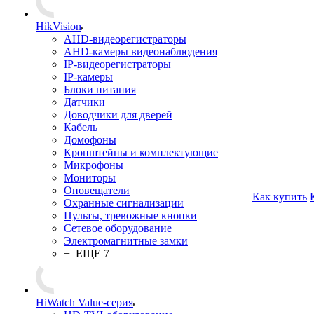
HikVision
AHD-видеорегистраторы
AHD-камеры видеонаблюдения
IP-видеорегистраторы
IP-камеры
Блоки питания
Датчики
Доводчики для дверей
Кабель
Домофоны
Кронштейны и комплектующие
Микрофоны
Мониторы
Оповещатели
Как купить
Охранные сигнализации
Пульты, тревожные кнопки
Сетевое оборудование
Электромагнитные замки
+ ЕЩЕ 7
HiWatch Value-серия