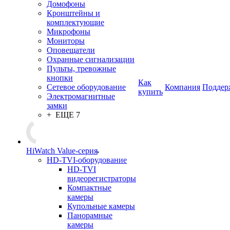
Домофоны
Кронштейны и
комплектующие
Микрофоны
Мониторы
Оповещатели
Охранные сигнализации
Пульты, тревожные
кнопки
Как
Сетевое оборудование
Компания
Поддер
купить
Электромагнитные
замки
+ ЕЩЕ 7
HiWatch Value-серия
HD-TVI-оборудование
HD-TVI
видеорегистраторы
Компактные
камеры
Купольные камеры
Панорамные
камеры