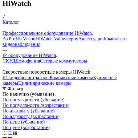
HiWatch
7
Каталог
—
Профессиональное оборудование HiWatch
AxPro
HikVision
HiWatch Value-серия
Аксессуары
Комплекты
видеонаблюдения
—
IP-оборудование HiWatch
CКУД
Домофония
Сетевые коммутаторы
—
Скоростные поворотные камеры HiWatch
IP-видеорегистраторы
Компактные камеры
Купольные
камеры
Цилиндрические камеры
Фильтр
По наличию (убывание)
По популярности (убывание)
По популярности (возрастание)
По алфавиту (убывание)
По алфавиту (возрастание)
По цене (убывание)
По цене (возрастание)