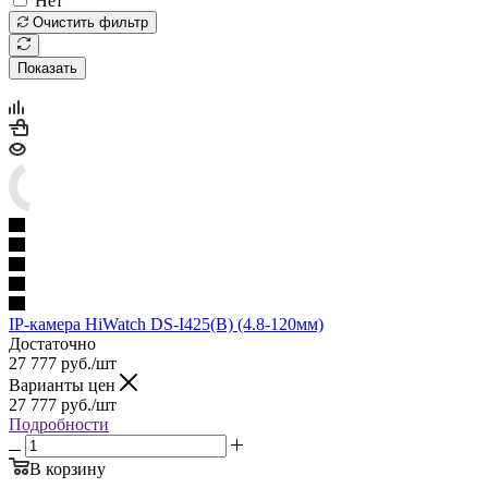
Нет
Очистить фильтр
Показать
IP-камера HiWatch DS-I425(B) (4.8-120мм)
Достаточно
27 777
руб.
/шт
Варианты цен
27 777
руб.
/шт
Подробности
В корзину