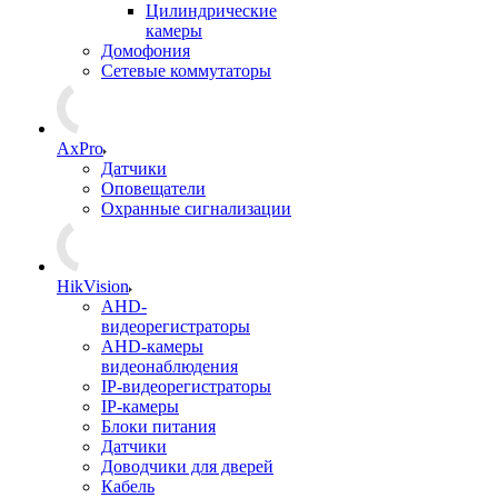
Цилиндрические
камеры
Домофония
Сетевые коммутаторы
AxPro
Датчики
Оповещатели
Охранные сигнализации
HikVision
AHD-
видеорегистраторы
AHD-камеры
видеонаблюдения
IP-видеорегистраторы
IP-камеры
Блоки питания
Датчики
Доводчики для дверей
Кабель