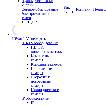
Пульты, тревожные
кнопки
Как
Сетевое оборудование
Компания
Поддер
купить
Электромагнитные
замки
+ ЕЩЕ 7
HiWatch Value-серия
HD-TVI-оборудование
HD-TVI
видеорегистраторы
Компактные
камеры
Купольные камеры
Панорамные
камеры
Скоростные
поворотные
камеры
Цилиндрические
камеры
IP-оборудование
IP-