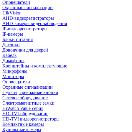
Оповещатели
Охранные сигнализации
HikVision
AHD-видеорегистраторы
AHD-камеры видеонаблюдения
IP-видеорегистраторы
IP-камеры
Блоки питания
Датчики
Доводчики для дверей
Кабель
Домофоны
Кронштейны и комплектующие
Микрофоны
Мониторы
Оповещатели
Охранные сигнализации
Пульты, тревожные кнопки
Сетевое оборудование
Электромагнитные замки
HiWatch Value-серия
HD-TVI-оборудование
HD-TVI видеорегистраторы
Компактные камеры
Купольные камеры