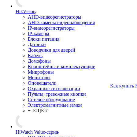
HikVision
AHD-видеорегистраторы
AHD-камеры видеонаблюдения
IP-видеорегистраторы
IP-камеры
Блоки питания
Датчики
Доводчики для дверей
Кабель
Домофоны
Кронштейны и комплектующие
Микрофоны
Мониторы
Оповещатели
Как купить
Охранные сигнализации
Пульты, тревожные кнопки
Сетевое оборудование
Электромагнитные замки
+ ЕЩЕ 7
HiWatch Value-серия