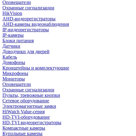
Оповещатели
Охранные сигнализации
HikVision
AHD-видеорегистраторы
AHD-камеры видеонаблюдения
IP-видеорегистраторы
IP-камеры
Блоки питания
Датчики
Доводчики для дверей
Кабель
Домофоны
Кронштейны и комплектующие
Микрофоны
Мониторы
Оповещатели
Охранные сигнализации
Пульты, тревожные кнопки
Сетевое оборудование
Электромагнитные замки
HiWatch Value-серия
HD-TVI-оборудование
HD-TVI видеорегистраторы
Компактные камеры
Купольные камеры