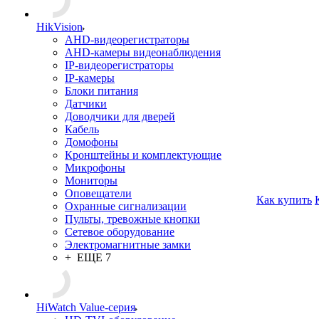
HikVision
AHD-видеорегистраторы
AHD-камеры видеонаблюдения
IP-видеорегистраторы
IP-камеры
Блоки питания
Датчики
Доводчики для дверей
Кабель
Домофоны
Кронштейны и комплектующие
Микрофоны
Мониторы
Оповещатели
Как купить
Охранные сигнализации
Пульты, тревожные кнопки
Сетевое оборудование
Электромагнитные замки
+ ЕЩЕ 7
HiWatch Value-серия