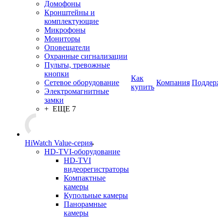
Домофоны
Кронштейны и
комплектующие
Микрофоны
Мониторы
Оповещатели
Охранные сигнализации
Пульты, тревожные
кнопки
Как
Сетевое оборудование
Компания
Поддер
купить
Электромагнитные
замки
+ ЕЩЕ 7
HiWatch Value-серия
HD-TVI-оборудование
HD-TVI
видеорегистраторы
Компактные
камеры
Купольные камеры
Панорамные
камеры