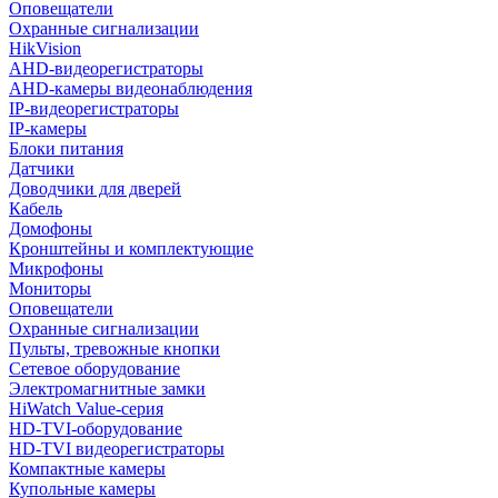
Оповещатели
Охранные сигнализации
HikVision
AHD-видеорегистраторы
AHD-камеры видеонаблюдения
IP-видеорегистраторы
IP-камеры
Блоки питания
Датчики
Доводчики для дверей
Кабель
Домофоны
Кронштейны и комплектующие
Микрофоны
Мониторы
Оповещатели
Охранные сигнализации
Пульты, тревожные кнопки
Сетевое оборудование
Электромагнитные замки
HiWatch Value-серия
HD-TVI-оборудование
HD-TVI видеорегистраторы
Компактные камеры
Купольные камеры