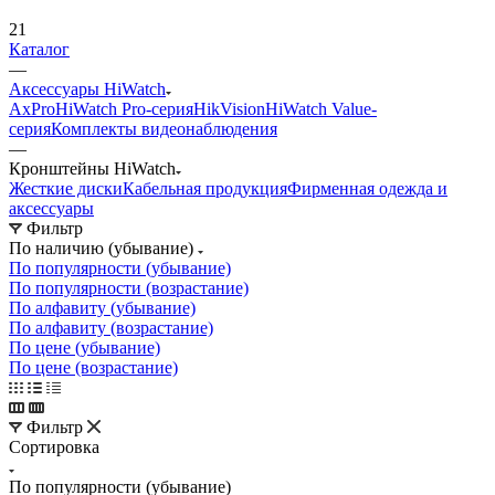
21
Каталог
—
Аксессуары HiWatch
AxPro
HiWatch Pro-серия
HikVision
HiWatch Value-
серия
Комплекты видеонаблюдения
—
Кронштейны HiWatch
Жесткие диски
Кабельная продукция
Фирменная одежда и
аксессуары
Фильтр
По наличию (убывание)
По популярности (убывание)
По популярности (возрастание)
По алфавиту (убывание)
По алфавиту (возрастание)
По цене (убывание)
По цене (возрастание)
Фильтр
Сортировка
По популярности (убывание)