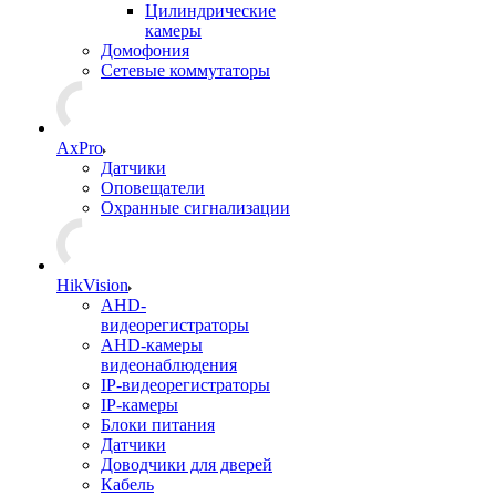
Цилиндрические
камеры
Домофония
Сетевые коммутаторы
AxPro
Датчики
Оповещатели
Охранные сигнализации
HikVision
AHD-
видеорегистраторы
AHD-камеры
видеонаблюдения
IP-видеорегистраторы
IP-камеры
Блоки питания
Датчики
Доводчики для дверей
Кабель