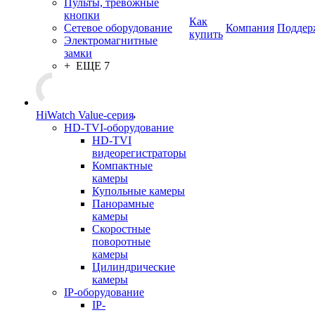
Пульты, тревожные
кнопки
Как
Сетевое оборудование
Компания
Поддер
купить
Электромагнитные
замки
+ ЕЩЕ 7
HiWatch Value-серия
HD-TVI-оборудование
HD-TVI
видеорегистраторы
Компактные
камеры
Купольные камеры
Панорамные
камеры
Скоростные
поворотные
камеры
Цилиндрические
камеры
IP-оборудование
IP-