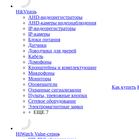
HikVision
AHD-видеорегистраторы
AHD-камеры видеонаблюдения
IP-видеорегистраторы
IP-камеры
Блоки питания
Датчики
Доводчики для дверей
Кабель
Домофоны
Кронштейны и комплектующие
Микрофоны
Мониторы
Оповещатели
Как купить
Охранные сигнализации
Пульты, тревожные кнопки
Сетевое оборудование
Электромагнитные замки
+ ЕЩЕ 7
HiWatch Value-серия