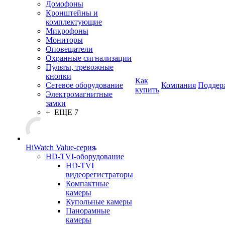
Домофоны
Кронштейны и
комплектующие
Микрофоны
Мониторы
Оповещатели
Охранные сигнализации
Пульты, тревожные
кнопки
Как
Сетевое оборудование
Компания
Поддер
купить
Электромагнитные
замки
+ ЕЩЕ 7
HiWatch Value-серия
HD-TVI-оборудование
HD-TVI
видеорегистраторы
Компактные
камеры
Купольные камеры
Панорамные
камеры