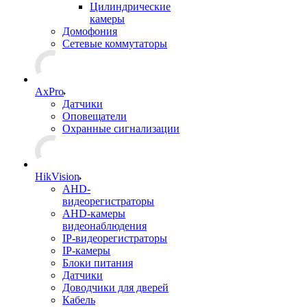
Цилиндрические
камеры
Домофония
Сетевые коммутаторы
AxPro
Датчики
Оповещатели
Охранные сигнализации
HikVision
AHD-
видеорегистраторы
AHD-камеры
видеонаблюдения
IP-видеорегистраторы
IP-камеры
Блоки питания
Датчики
Доводчики для дверей
Кабель