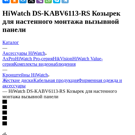
HiWatch DS-KABV6113-RS Козырек
для настенного монтажа вызывной
панели
Каталог
—
Аксессуары HiWatch
AxPro
HiWatch Pro-серия
HikVision
HiWatch Value-
серия
Комплекты видеонаблюдения
—
Кронштейны HiWatch
Жесткие диски
Кабельная продукция
Фирменная одежда и
аксессуары
—
HiWatch DS-KABV6113-RS Козырек для настенного
монтажа вызывной панели