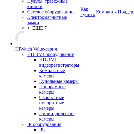
Пульты, тревожные
кнопки
Как
Сетевое оборудование
Компания
Поддер
купить
Электромагнитные
замки
+ ЕЩЕ 7
HiWatch Value-серия
HD-TVI-оборудование
HD-TVI
видеорегистраторы
Компактные
камеры
Купольные камеры
Панорамные
камеры
Скоростные
поворотные
камеры
Цилиндрические
камеры
IP-оборудование
IP-