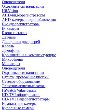
Оповещатели
Охранные сигнализации
HikVision
AHD-видеорегистраторы
AHD-камеры видеонаблюдения
IP-видеорегистраторы
IP-камеры
Блоки питания
Датчики
Доводчики для дверей
Кабель
Домофоны
Кронштейны и комплектующие
Микрофоны
Мониторы
Оповещатели
Охранные сигнализации
Пульты, тревожные кнопки
Сетевое оборудование
Электромагнитные замки
HiWatch Value-серия
HD-TVI-оборудование
HD-TVI видеорегистраторы
Компактные камеры
Купольные камеры