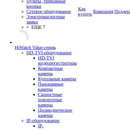
Пульты, тревожные
кнопки
Как
Сетевое оборудование
Компания
Поддер
купить
Электромагнитные
замки
+ ЕЩЕ 7
HiWatch Value-серия
HD-TVI-оборудование
HD-TVI
видеорегистраторы
Компактные
камеры
Купольные камеры
Панорамные
камеры
Скоростные
поворотные
камеры
Цилиндрические
камеры
IP-оборудование
IP-