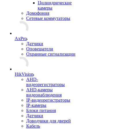
Цилиндрические
камеры
Домофония
Сетевые коммутаторы
AxPro
Датчики
Оповещатели
Охранные сигнализации
HikVision
AHD-
видеорегистраторы
AHD-камеры
видеонаблюдения
IP-видеорегистраторы
IP-камеры
Блоки питания
Датчики
Доводчики для дверей
Кабель