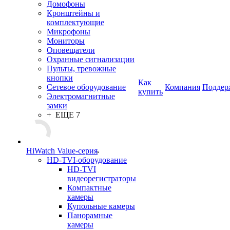
Домофоны
Кронштейны и
комплектующие
Микрофоны
Мониторы
Оповещатели
Охранные сигнализации
Пульты, тревожные
кнопки
Как
Сетевое оборудование
Компания
Поддер
купить
Электромагнитные
замки
+ ЕЩЕ 7
HiWatch Value-серия
HD-TVI-оборудование
HD-TVI
видеорегистраторы
Компактные
камеры
Купольные камеры
Панорамные
камеры