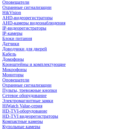
Оповещатели
Охранные сигнализации
HikVision
AHD-видеорегистраторы
AHD-камеры видеонаблюдения
IP-видеорегистраторы
IP-камеры
Блоки питания
Датчики
Доводчики для дверей
Кабель
Домофоны
Кронштейны и комплектующие
Микрофоны
Мониторы
Оповещатели
Охранные сигнализации
Пульты, тревожные кнопки
Сетевое оборудование
Электромагнитные замки
HiWatch Value-серия
HD-TVI-оборудование
HD-TVI видеорегистраторы
Компактные камеры
Купольные камеры