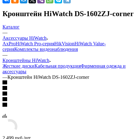
Кронштейн HiWatch DS-1602ZJ-corner
Каталог
—
Аксессуары HiWatch
AxPro
HiWatch Pro-серия
HikVision
HiWatch Value-
серия
Комплекты видеонаблюдения
—
Кронштейны HiWatch
Жесткие диски
Кабельная продукция
Фирменная одежда и
аксессуары
—
Кронштейн HiWatch DS-1602ZJ-corner
2 499
руб.
/шт