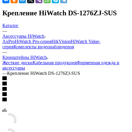
Крепление HiWatch DS-1276ZJ-SUS
Каталог
—
Аксессуары HiWatch
AxPro
HiWatch Pro-серия
HikVision
HiWatch Value-
серия
Комплекты видеонаблюдения
—
Кронштейны HiWatch
Жесткие диски
Кабельная продукция
Фирменная одежда и
аксессуары
—
Крепление HiWatch DS-1276ZJ-SUS