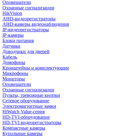
Оповещатели
Охранные сигнализации
HikVision
AHD-видеорегистраторы
AHD-камеры видеонаблюдения
IP-видеорегистраторы
IP-камеры
Блоки питания
Датчики
Доводчики для дверей
Кабель
Домофоны
Кронштейны и комплектующие
Микрофоны
Мониторы
Оповещатели
Охранные сигнализации
Пульты, тревожные кнопки
Сетевое оборудование
Электромагнитные замки
HiWatch Value-серия
HD-TVI-оборудование
HD-TVI видеорегистраторы
Компактные камеры
Купольные камеры