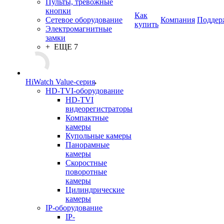
Пульты, тревожные
кнопки
Как
Сетевое оборудование
Компания
Поддер
купить
Электромагнитные
замки
+ ЕЩЕ 7
HiWatch Value-серия
HD-TVI-оборудование
HD-TVI
видеорегистраторы
Компактные
камеры
Купольные камеры
Панорамные
камеры
Скоростные
поворотные
камеры
Цилиндрические
камеры
IP-оборудование
IP-