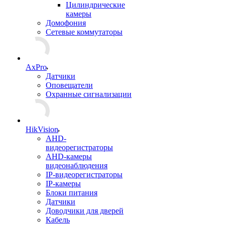
Цилиндрические
камеры
Домофония
Сетевые коммутаторы
AxPro
Датчики
Оповещатели
Охранные сигнализации
HikVision
AHD-
видеорегистраторы
AHD-камеры
видеонаблюдения
IP-видеорегистраторы
IP-камеры
Блоки питания
Датчики
Доводчики для дверей
Кабель