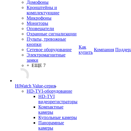
Домофоны
Кронштейны и
комплектующие
Микрофоны
Мониторы
Оповещатели
Охранные сигнализации
Пульты, тревожные
кнопки
Как
Сетевое оборудование
Компания
Поддер
купить
Электромагнитные
замки
+ ЕЩЕ 7
HiWatch Value-серия
HD-TVI-оборудование
HD-TVI
видеорегистраторы
Компактные
камеры
Купольные камеры
Панорамные
камеры