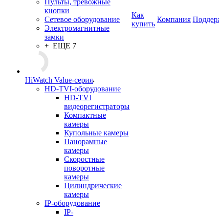
Пульты, тревожные
кнопки
Как
Сетевое оборудование
Компания
Поддер
купить
Электромагнитные
замки
+ ЕЩЕ 7
HiWatch Value-серия
HD-TVI-оборудование
HD-TVI
видеорегистраторы
Компактные
камеры
Купольные камеры
Панорамные
камеры
Скоростные
поворотные
камеры
Цилиндрические
камеры
IP-оборудование
IP-