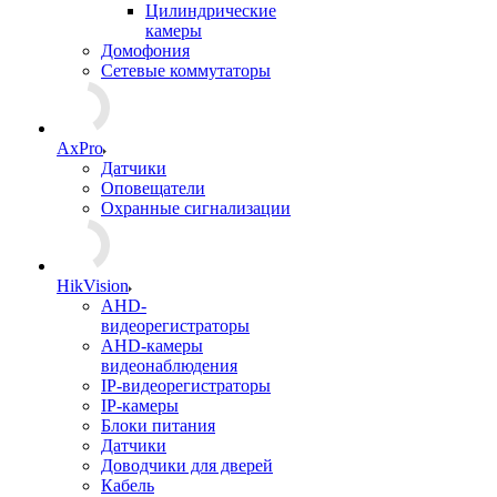
Цилиндрические
камеры
Домофония
Сетевые коммутаторы
AxPro
Датчики
Оповещатели
Охранные сигнализации
HikVision
AHD-
видеорегистраторы
AHD-камеры
видеонаблюдения
IP-видеорегистраторы
IP-камеры
Блоки питания
Датчики
Доводчики для дверей
Кабель