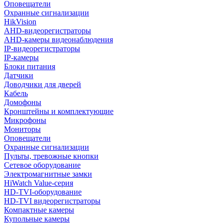
Оповещатели
Охранные сигнализации
HikVision
AHD-видеорегистраторы
AHD-камеры видеонаблюдения
IP-видеорегистраторы
IP-камеры
Блоки питания
Датчики
Доводчики для дверей
Кабель
Домофоны
Кронштейны и комплектующие
Микрофоны
Мониторы
Оповещатели
Охранные сигнализации
Пульты, тревожные кнопки
Сетевое оборудование
Электромагнитные замки
HiWatch Value-серия
HD-TVI-оборудование
HD-TVI видеорегистраторы
Компактные камеры
Купольные камеры