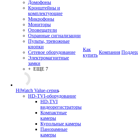
Домофоны
Кронштейны и
комплектующие
Микрофоны
Мониторы
Оповещатели
Охранные сигнализации
Пульты, тревожные
кнопки
Как
Сетевое оборудование
Компания
Поддер
купить
Электромагнитные
замки
+ ЕЩЕ 7
HiWatch Value-серия
HD-TVI-оборудование
HD-TVI
видеорегистраторы
Компактные
камеры
Купольные камеры
Панорамные
камеры