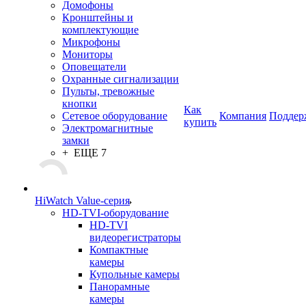
Домофоны
Кронштейны и
комплектующие
Микрофоны
Мониторы
Оповещатели
Охранные сигнализации
Пульты, тревожные
кнопки
Как
Сетевое оборудование
Компания
Поддер
купить
Электромагнитные
замки
+ ЕЩЕ 7
HiWatch Value-серия
HD-TVI-оборудование
HD-TVI
видеорегистраторы
Компактные
камеры
Купольные камеры
Панорамные
камеры