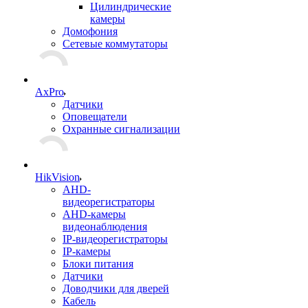
Цилиндрические
камеры
Домофония
Сетевые коммутаторы
AxPro
Датчики
Оповещатели
Охранные сигнализации
HikVision
AHD-
видеорегистраторы
AHD-камеры
видеонаблюдения
IP-видеорегистраторы
IP-камеры
Блоки питания
Датчики
Доводчики для дверей
Кабель