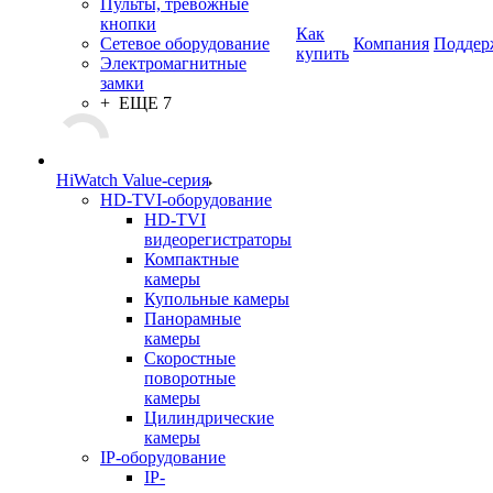
Пульты, тревожные
кнопки
Как
Сетевое оборудование
Компания
Поддер
купить
Электромагнитные
замки
+ ЕЩЕ 7
HiWatch Value-серия
HD-TVI-оборудование
HD-TVI
видеорегистраторы
Компактные
камеры
Купольные камеры
Панорамные
камеры
Скоростные
поворотные
камеры
Цилиндрические
камеры
IP-оборудование
IP-