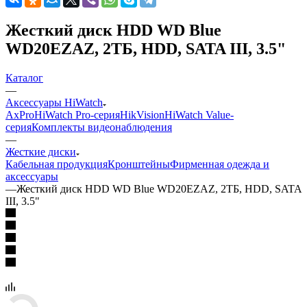
Жесткий диск HDD WD Blue
WD20EZAZ, 2ТБ, HDD, SATA III, 3.5"
Каталог
—
Аксессуары HiWatch
AxPro
HiWatch Pro-серия
HikVision
HiWatch Value-
серия
Комплекты видеонаблюдения
—
Жесткие диски
Кабельная продукция
Кронштейны
Фирменная одежда и
аксессуары
—
Жесткий диск HDD WD Blue WD20EZAZ, 2ТБ, HDD, SATA
III, 3.5"