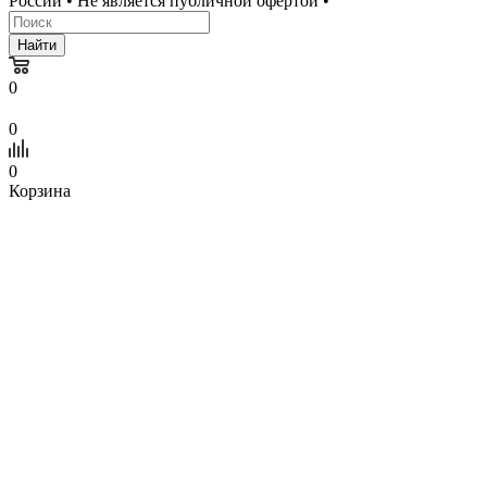
России • Не является публичной офертой •
Найти
0
0
0
Корзина