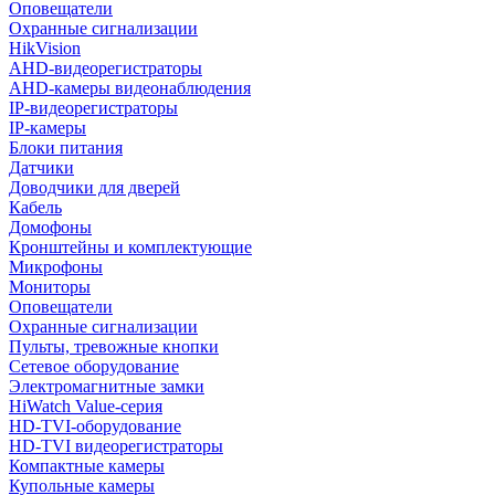
Оповещатели
Охранные сигнализации
HikVision
AHD-видеорегистраторы
AHD-камеры видеонаблюдения
IP-видеорегистраторы
IP-камеры
Блоки питания
Датчики
Доводчики для дверей
Кабель
Домофоны
Кронштейны и комплектующие
Микрофоны
Мониторы
Оповещатели
Охранные сигнализации
Пульты, тревожные кнопки
Сетевое оборудование
Электромагнитные замки
HiWatch Value-серия
HD-TVI-оборудование
HD-TVI видеорегистраторы
Компактные камеры
Купольные камеры