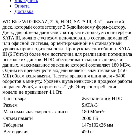
Как купить
Оплата
Доставка
WD Blue WD20EZAZ, 2ТБ, HDD, SATA III, 3.5" – жесткий
диск, который соответствует 3.5-дюймовому форм-фактору.
Диск, для обмена данными с которым используется интерфейс
SATA III, можно с успехом использовать в составе домашней
или офисной системы, ориентированной на стандартный
уровень производительности. Пропускная способность SATA
III (6 Гбит/с) более чем достаточна для реализации потенциала
нескольких дисков. HDD обеспечивает скорость передачи
данных, максимальное значение которой составляет 180 МБ/с.
Одним из преимуществ модели является значительный (256
МБ) объем кеш-памяти. Частота вращения шпинделя - 5400
оборотов в минуту. Уровень шума невысок: в процессе работы
он равен 26 дБ, а в простое - 21 дБ. Энергопотребление
модели не превышает 4.1 Вт.
Тип товара
Жесткий диск HDD
Разъем
SATA-3
Максимальная скорость записи
180 Мбит/с
Объем памяти
2000 ГБ
Габариты
147x102x26 мм
Вес изделия
450 г