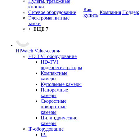
Пульты, тревожные
кнопки
Как
Сетевое оборудование
Компания
Поддер
купить
Электромагнитные
замки
+ ЕЩЕ 7
HiWatch Value-серия
HD-TVI-оборудование
HD-TVI
видеорегистраторы
Компактные
камеры
Купольные камеры
Панорамные
камеры
Скоростные
поворотные
камеры
Цилиндрические
камеры
IP-оборудование
IP-