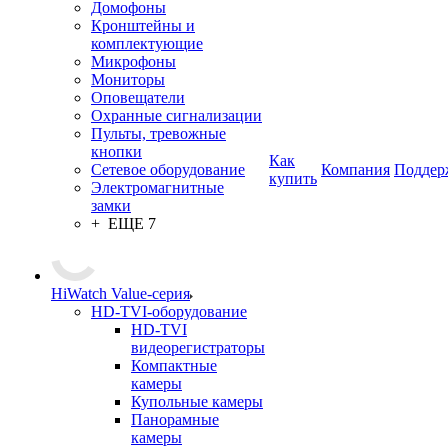
Домофоны
Кронштейны и
комплектующие
Микрофоны
Мониторы
Оповещатели
Охранные сигнализации
Пульты, тревожные
кнопки
Как
Сетевое оборудование
Компания
Поддер
купить
Электромагнитные
замки
+ ЕЩЕ 7
HiWatch Value-серия
HD-TVI-оборудование
HD-TVI
видеорегистраторы
Компактные
камеры
Купольные камеры
Панорамные
камеры