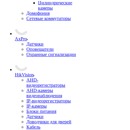
Цилиндрические
камеры
Домофония
Сетевые коммутаторы
AxPro
Датчики
Оповещатели
Охранные сигнализации
HikVision
AHD-
видеорегистраторы
AHD-камеры
видеонаблюдения
IP-видеорегистраторы
IP-камеры
Блоки питания
Датчики
Доводчики для дверей
Кабель