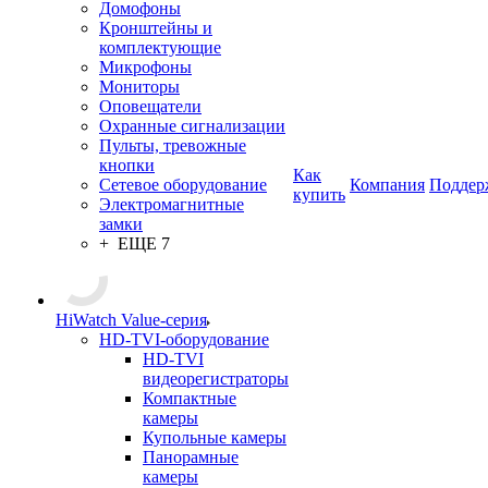
Домофоны
Кронштейны и
комплектующие
Микрофоны
Мониторы
Оповещатели
Охранные сигнализации
Пульты, тревожные
кнопки
Как
Сетевое оборудование
Компания
Поддер
купить
Электромагнитные
замки
+ ЕЩЕ 7
HiWatch Value-серия
HD-TVI-оборудование
HD-TVI
видеорегистраторы
Компактные
камеры
Купольные камеры
Панорамные
камеры