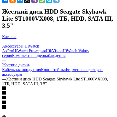
Жесткий диск HDD Seagate Skyhawk
Lite ST1000VX008, 1ТБ, HDD, SATA III,
3.5"
Каталог
—
Аксессуары HiWatch
AxPro
HiWatch Pro-серия
HikVision
HiWatch Value-
серия
Комплекты видеонаблюдения
—
Жесткие диски
Кабельная продукция
Кронштейны
Фирменная одежда и
аксессуары
—
Жесткий диск HDD Seagate Skyhawk Lite ST1000VX008,
1ТБ, HDD, SATA III, 3.5"