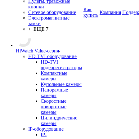
Пульты, тревожные
кнопки
Как
Сетевое оборудование
Компания
Поддер
купить
Электромагнитные
замки
+ ЕЩЕ 7
HiWatch Value-серия
HD-TVI-оборудование
HD-TVI
видеорегистраторы
Компактные
камеры
Купольные камеры
Панорамные
камеры
Скоростные
поворотные
камеры
Цилиндрические
камеры
IP-оборудование
IP-