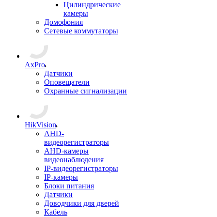
Цилиндрические
камеры
Домофония
Сетевые коммутаторы
AxPro
Датчики
Оповещатели
Охранные сигнализации
HikVision
AHD-
видеорегистраторы
AHD-камеры
видеонаблюдения
IP-видеорегистраторы
IP-камеры
Блоки питания
Датчики
Доводчики для дверей
Кабель