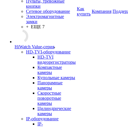
Пульты, тревожные
кнопки
Как
Сетевое оборудование
Компания
Поддер
купить
Электромагнитные
замки
+ ЕЩЕ 7
HiWatch Value-серия
HD-TVI-оборудование
HD-TVI
видеорегистраторы
Компактные
камеры
Купольные камеры
Панорамные
камеры
Скоростные
поворотные
камеры
Цилиндрические
камеры
IP-оборудование
IP-