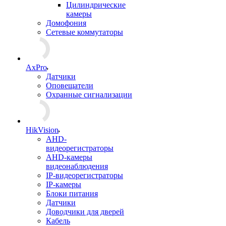
Цилиндрические
камеры
Домофония
Сетевые коммутаторы
AxPro
Датчики
Оповещатели
Охранные сигнализации
HikVision
AHD-
видеорегистраторы
AHD-камеры
видеонаблюдения
IP-видеорегистраторы
IP-камеры
Блоки питания
Датчики
Доводчики для дверей
Кабель