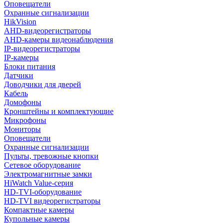
Оповещатели
Охранные сигнализации
HikVision
AHD-видеорегистраторы
AHD-камеры видеонаблюдения
IP-видеорегистраторы
IP-камеры
Блоки питания
Датчики
Доводчики для дверей
Кабель
Домофоны
Кронштейны и комплектующие
Микрофоны
Мониторы
Оповещатели
Охранные сигнализации
Пульты, тревожные кнопки
Сетевое оборудование
Электромагнитные замки
HiWatch Value-серия
HD-TVI-оборудование
HD-TVI видеорегистраторы
Компактные камеры
Купольные камеры