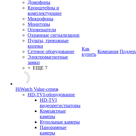
Домофоны
Кронштейны и
комплектующие
Микрофоны
Мониторы
Оповещатели
Охранные сигнализации
Пульты, тревожные
кнопки
Как
Сетевое оборудование
Компания
Поддер
купить
Электромагнитные
замки
+ ЕЩЕ 7
HiWatch Value-серия
HD-TVI-оборудование
HD-TVI
видеорегистраторы
Компактные
камеры
Купольные камеры
Панорамные
камеры