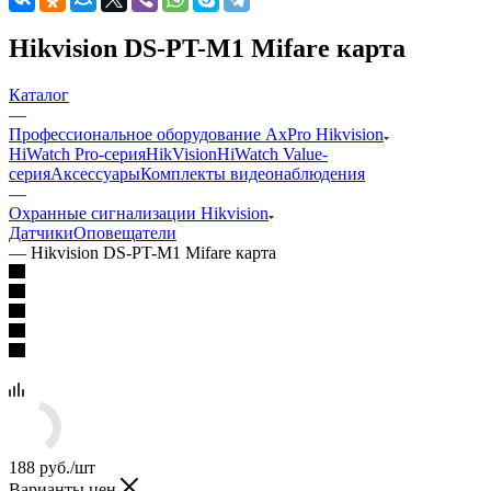
Hikvision DS-PT-M1 Mifare карта
Каталог
—
Профессиональное оборудование AxPro Hikvision
HiWatch Pro-серия
HikVision
HiWatch Value-
серия
Аксессуары
Комплекты видеонаблюдения
—
Охранные сигнализации Hikvision
Датчики
Оповещатели
—
Hikvision DS-PT-M1 Mifare карта
188
руб.
/шт
Варианты цен