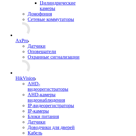
Цилиндрические
камеры
Домофония
Сетевые коммутаторы
AxPro
Датчики
Оповещатели
Охранные сигнализации
HikVision
AHD-
видеорегистраторы
AHD-камеры
видеонаблюдения
IP-видеорегистраторы
IP-камеры
Блоки питания
Датчики
Доводчики для дверей
Кабель