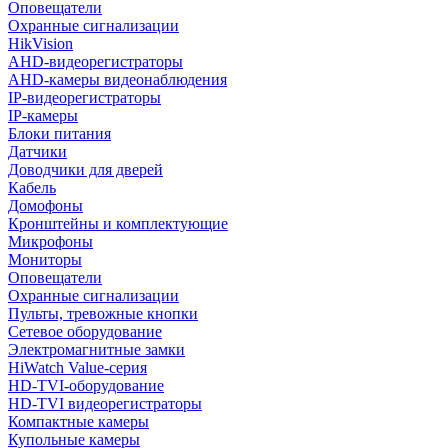
Оповещатели
Охранные сигнализации
HikVision
AHD-видеорегистраторы
AHD-камеры видеонаблюдения
IP-видеорегистраторы
IP-камеры
Блоки питания
Датчики
Доводчики для дверей
Кабель
Домофоны
Кронштейны и комплектующие
Микрофоны
Мониторы
Оповещатели
Охранные сигнализации
Пульты, тревожные кнопки
Сетевое оборудование
Электромагнитные замки
HiWatch Value-серия
HD-TVI-оборудование
HD-TVI видеорегистраторы
Компактные камеры
Купольные камеры