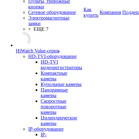
Пульты, тревожные
кнопки
Как
Сетевое оборудование
Компания
Поддер
купить
Электромагнитные
замки
+ ЕЩЕ 7
HiWatch Value-серия
HD-TVI-оборудование
HD-TVI
видеорегистраторы
Компактные
камеры
Купольные камеры
Панорамные
камеры
Скоростные
поворотные
камеры
Цилиндрические
камеры
IP-оборудование
IP-