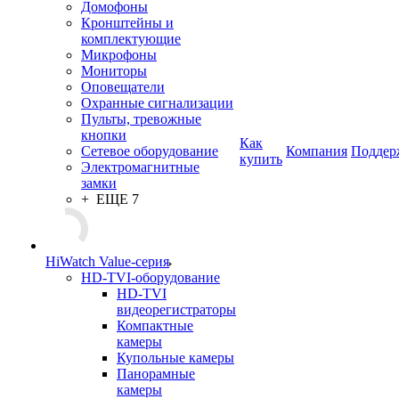
Домофоны
Кронштейны и
комплектующие
Микрофоны
Мониторы
Оповещатели
Охранные сигнализации
Пульты, тревожные
кнопки
Как
Сетевое оборудование
Компания
Поддер
купить
Электромагнитные
замки
+ ЕЩЕ 7
HiWatch Value-серия
HD-TVI-оборудование
HD-TVI
видеорегистраторы
Компактные
камеры
Купольные камеры
Панорамные
камеры