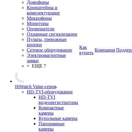
Домофоны
Кронштейны и
комплектующие
Микрофоны
Мониторы
Оповещатели
Охранные сигнализации
Пульты, тревожные
кнопки
Как
Сетевое оборудование
Компания
Поддер
купить
Электромагнитные
замки
+ ЕЩЕ 7
HiWatch Value-серия
HD-TVI-оборудование
HD-TVI
видеорегистраторы
Компактные
камеры
Купольные камеры
Панорамные
камеры