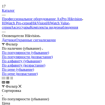
17
Каталог
—
Профессиональное оборудование AxPro Hikvision
HiWatch Pro-серия
HikVision
HiWatch Value-
серия
Аксессуары
Комплекты видеонаблюдения
—
Оповещатели Hikvision
Датчики
Охранные сигнализации
Фильтр
По наличию (убывание)
По популярности (убывание)
По популярности (возрастание)
По алфавиту (убывание)
По алфавиту (возрастание)
По цене (убывание)
По цене (возрастание)
Фильтр
Сортировка
По популярности (убывание)
Цена