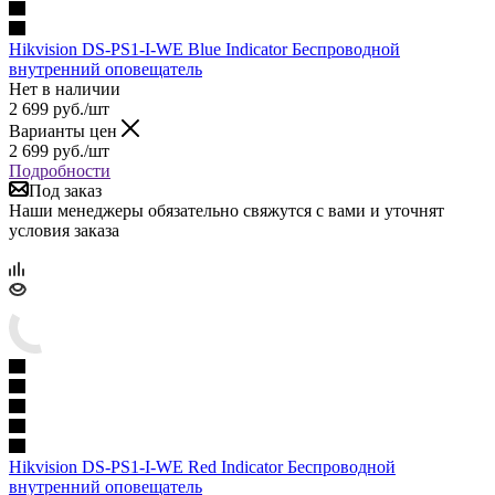
Hikvision DS-PS1-I-WE Blue Indicator Беспроводной
внутренний оповещатель
Нет в наличии
2 699
руб.
/шт
Варианты цен
2 699
руб.
/шт
Подробности
Под заказ
Наши менеджеры обязательно свяжутся с вами и уточнят
условия заказа
Hikvision DS-PS1-I-WE Red Indicator Беспроводной
внутренний оповещатель