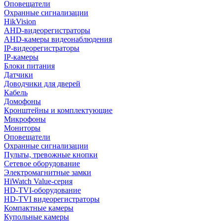
Оповещатели
Охранные сигнализации
HikVision
AHD-видеорегистраторы
AHD-камеры видеонаблюдения
IP-видеорегистраторы
IP-камеры
Блоки питания
Датчики
Доводчики для дверей
Кабель
Домофоны
Кронштейны и комплектующие
Микрофоны
Мониторы
Оповещатели
Охранные сигнализации
Пульты, тревожные кнопки
Сетевое оборудование
Электромагнитные замки
HiWatch Value-серия
HD-TVI-оборудование
HD-TVI видеорегистраторы
Компактные камеры
Купольные камеры