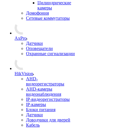
Цилиндрические
камеры
Домофония
Сетевые коммутаторы
AxPro
Датчики
Оповещатели
Охранные сигнализации
HikVision
AHD-
видеорегистраторы
AHD-камеры
видеонаблюдения
IP-видеорегистраторы
IP-камеры
Блоки питания
Датчики
Доводчики для дверей
Кабель