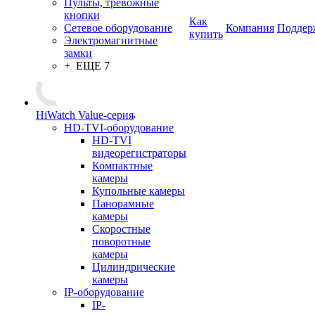
Пульты, тревожные
кнопки
Как
Сетевое оборудование
Компания
Поддер
купить
Электромагнитные
замки
+ ЕЩЕ 7
HiWatch Value-серия
HD-TVI-оборудование
HD-TVI
видеорегистраторы
Компактные
камеры
Купольные камеры
Панорамные
камеры
Скоростные
поворотные
камеры
Цилиндрические
камеры
IP-оборудование
IP-