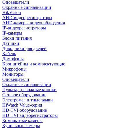
Оповещатели
Охранные сигнализации
HikVision
AHD-видеорегистраторы
AHD-камеры видеонаблюдения
IP-видеорегистраторы
IP-камеры
Блоки питания
Датчики
Доводчики для дверей
Кабель
Домофоны
Кронштейны и комплектующие
Микрофоны
Мониторы
Оповещатели
Охранные сигнализации
Пульты, тревожные кнопки
Сетевое оборудование
Электромагнитные замки
HiWatch Value-серия
HD-TVI-оборудование
HD-TVI видеорегистраторы
Компактные камеры
Купольные камеры