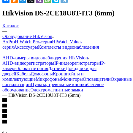
HikVision DS-2CE18U8T-IT3 (6mm)
Каталог
—
Оборудование HikVision
AxPro
HiWatch Pro-серия
HiWatch Value-
серия
Аксессуары
Комплекты видеонаблюдения
—
AHD-камеры видеонаблюдения HikVision
AHD-видеорегистраторы
IP-видеорегистраторы
IP-
камеры
Блоки питания
Датчики
Доводчики для
дверей
Кабель
Домофоны
Кронштейны и
комплектующие
Микрофоны
Мониторы
Оповещатели
Охранные
сигнализации
Пульты, тревожные кнопки
Сетевое
оборудование
Электромагнитные замки
—
HikVision DS-2CE18U8T-IT3 (6mm)