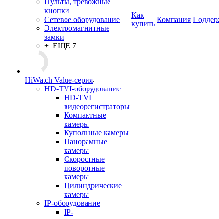
Пульты, тревожные
кнопки
Как
Сетевое оборудование
Компания
Поддер
купить
Электромагнитные
замки
+ ЕЩЕ 7
HiWatch Value-серия
HD-TVI-оборудование
HD-TVI
видеорегистраторы
Компактные
камеры
Купольные камеры
Панорамные
камеры
Скоростные
поворотные
камеры
Цилиндрические
камеры
IP-оборудование
IP-