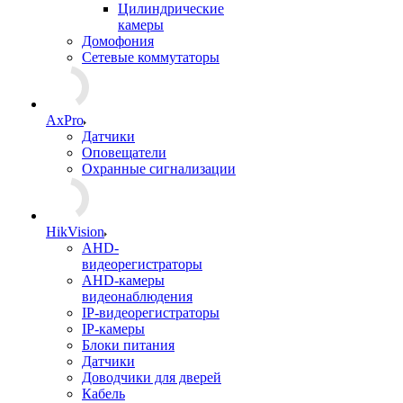
Цилиндрические
камеры
Домофония
Сетевые коммутаторы
AxPro
Датчики
Оповещатели
Охранные сигнализации
HikVision
AHD-
видеорегистраторы
AHD-камеры
видеонаблюдения
IP-видеорегистраторы
IP-камеры
Блоки питания
Датчики
Доводчики для дверей
Кабель