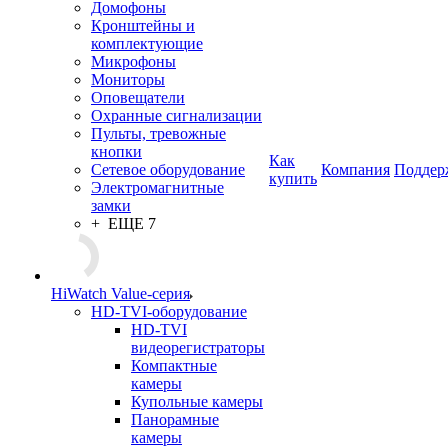
Домофоны
Кронштейны и
комплектующие
Микрофоны
Мониторы
Оповещатели
Охранные сигнализации
Пульты, тревожные
кнопки
Как
Сетевое оборудование
Компания
Поддер
купить
Электромагнитные
замки
+ ЕЩЕ 7
HiWatch Value-серия
HD-TVI-оборудование
HD-TVI
видеорегистраторы
Компактные
камеры
Купольные камеры
Панорамные
камеры