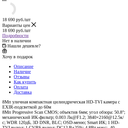
18 690
руб.
/шт
Варианты цен
18 690
руб.
/шт
Подробности
Нет в наличии
Нашли дешевле?
Хочу в подарок
Описание
Наличие
Отзывы
Как купить
Оплата
Доставка
8Мп уличная компактная цилиндрическая HD-TVI камера с
EXIR-подсветкой до 60м
8Мп Progressive Scan CMOS; объектив 6мм; угол обзора: 50.8°;
механический ИК-фильтр; 0.003 Лк@F1.2; 3840×2160@12.5к/
с; WDR 120дБ, 3D DNR, BLC; OSD-меню; Smart ИК; 1 HD-
TVI выход; 1 CVBS выход; DC12 В±25%; 4.8Вт макс; -40