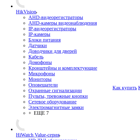
HikVision
AHD-видеорегистраторы
AHD-камеры видеонаблюдения
IP-видеорегистраторы
IP-камеры
Блоки питания
Датчики
Доводчики для дверей
Кабель
Домофоны
Кронштейны и комплектующие
Микрофоны
Мониторы
Оповещатели
Как купить
Охранные сигнализации
Пульты, тревожные кнопки
Сетевое оборудование
Электромагнитные замки
+ ЕЩЕ 7
HiWatch Value-серия