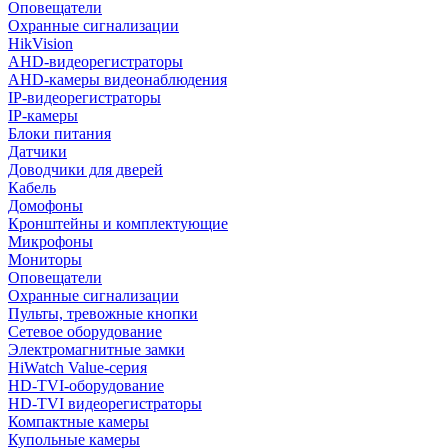
Оповещатели
Охранные сигнализации
HikVision
AHD-видеорегистраторы
AHD-камеры видеонаблюдения
IP-видеорегистраторы
IP-камеры
Блоки питания
Датчики
Доводчики для дверей
Кабель
Домофоны
Кронштейны и комплектующие
Микрофоны
Мониторы
Оповещатели
Охранные сигнализации
Пульты, тревожные кнопки
Сетевое оборудование
Электромагнитные замки
HiWatch Value-серия
HD-TVI-оборудование
HD-TVI видеорегистраторы
Компактные камеры
Купольные камеры