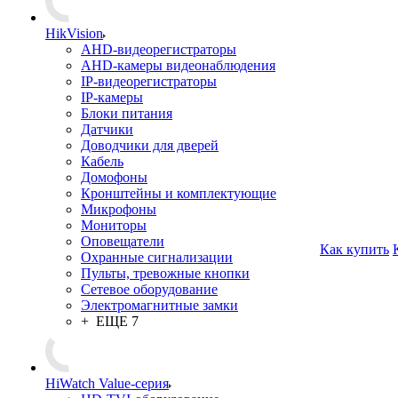
HikVision
AHD-видеорегистраторы
AHD-камеры видеонаблюдения
IP-видеорегистраторы
IP-камеры
Блоки питания
Датчики
Доводчики для дверей
Кабель
Домофоны
Кронштейны и комплектующие
Микрофоны
Мониторы
Оповещатели
Как купить
Охранные сигнализации
Пульты, тревожные кнопки
Сетевое оборудование
Электромагнитные замки
+ ЕЩЕ 7
HiWatch Value-серия