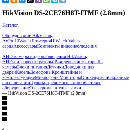
HikVision DS-2CE76H8T-ITMF (2.8mm)
Каталог
—
Оборудование HikVision
AxPro
HiWatch Pro-серия
HiWatch Value-
серия
Аксессуары
Комплекты видеонаблюдения
—
AHD-камеры видеонаблюдения HikVision
AHD-видеорегистраторы
IP-видеорегистраторы
IP-
камеры
Блоки питания
Датчики
Доводчики для
дверей
Кабель
Домофоны
Кронштейны и
комплектующие
Микрофоны
Мониторы
Оповещатели
Охранные
сигнализации
Пульты, тревожные кнопки
Сетевое
оборудование
Электромагнитные замки
—
HikVision DS-2CE76H8T-ITMF (2.8mm)