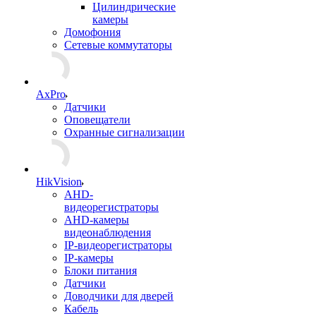
Цилиндрические
камеры
Домофония
Сетевые коммутаторы
AxPro
Датчики
Оповещатели
Охранные сигнализации
HikVision
AHD-
видеорегистраторы
AHD-камеры
видеонаблюдения
IP-видеорегистраторы
IP-камеры
Блоки питания
Датчики
Доводчики для дверей
Кабель