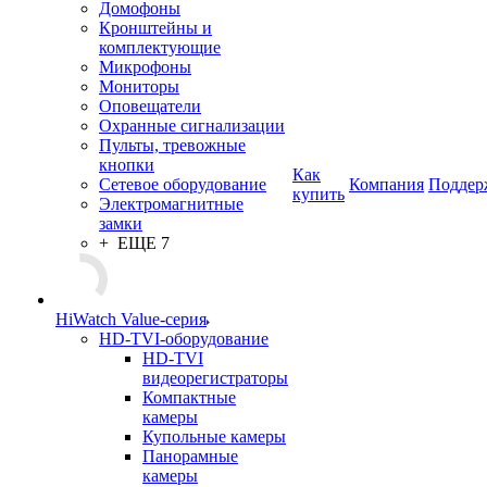
Домофоны
Кронштейны и
комплектующие
Микрофоны
Мониторы
Оповещатели
Охранные сигнализации
Пульты, тревожные
кнопки
Как
Сетевое оборудование
Компания
Поддер
купить
Электромагнитные
замки
+ ЕЩЕ 7
HiWatch Value-серия
HD-TVI-оборудование
HD-TVI
видеорегистраторы
Компактные
камеры
Купольные камеры
Панорамные
камеры