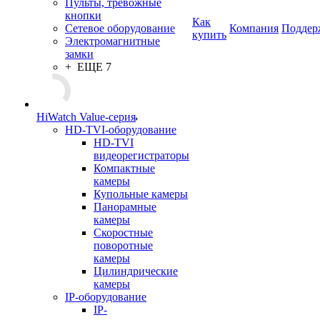
Пульты, тревожные
кнопки
Как
Сетевое оборудование
Компания
Поддер
купить
Электромагнитные
замки
+ ЕЩЕ 7
HiWatch Value-серия
HD-TVI-оборудование
HD-TVI
видеорегистраторы
Компактные
камеры
Купольные камеры
Панорамные
камеры
Скоростные
поворотные
камеры
Цилиндрические
камеры
IP-оборудование
IP-