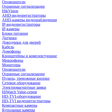
Оповещатели
Охранные сигнализации
HikVision
AHD-видеорегистраторы
AHD-камеры видеонаблюдения
IP-видеорегистраторы
IP-камеры
Блоки питания
Датчики
Доводчики для дверей
Кабель
Домофоны
Кронштейны и комплектующие
Микрофоны
Мониторы
Оповещатели
Охранные сигнализации
Пульты, тревожные кнопки
Сетевое оборудование
Электромагнитные замки
HiWatch Value-серия
HD-TVI-оборудование
HD-TVI видеорегистраторы
Компактные камеры
Купольные камеры