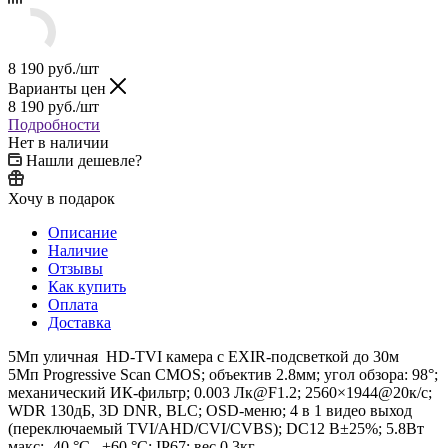
8 190
руб.
/шт
Варианты цен
8 190
руб.
/шт
Подробности
Нет в наличии
Нашли дешевле?
Хочу в подарок
Описание
Наличие
Отзывы
Как купить
Оплата
Доставка
5Мп уличная HD-TVI камера с EXIR-подсветкой до 30м
5Мп Progressive Scan CMOS; объектив 2.8мм; угол обзора: 98°;
механический ИК-фильтр; 0.003 Лк@F1.2; 2560×1944@20к/с;
WDR 130дБ, 3D DNR, BLC; OSD-меню; 4 в 1 видео выход
(переключаемый TVI/AHD/CVI/CVBS); DC12 В±25%; 5.8Вт
макс; -40 °C...+60 °C; IP67; вес 0.3кг.