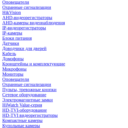
Оповещатели
Охранные сигнализации
HikVision
AHD-видеорегистраторы
AHD-камеры видеонаблюдения
IP-видеорегистраторы
IP-камеры
Блоки питания
Датчики
Доводчики для дверей
Кабель
Домофоны
Кронштейны и комплектующие
Микрофоны
Мониторы
Оповещатели
Охранные сигнализации
Пульты, тревожные кнопки
Сетевое оборудование
Электромагнитные замки
HiWatch Value-серия
HD-TVI-оборудование
HD-TVI видеорегистраторы
Компактные камеры
Купольные камеры