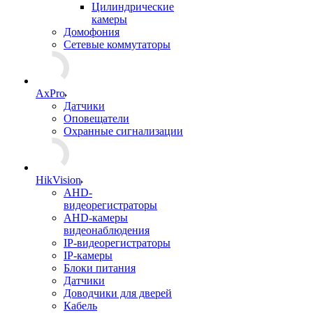
Цилиндрические
камеры
Домофония
Сетевые коммутаторы
AxPro
Датчики
Оповещатели
Охранные сигнализации
HikVision
AHD-
видеорегистраторы
AHD-камеры
видеонаблюдения
IP-видеорегистраторы
IP-камеры
Блоки питания
Датчики
Доводчики для дверей
Кабель