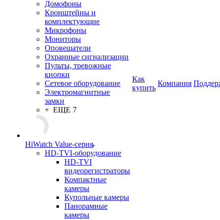
Домофоны
Кронштейны и
комплектующие
Микрофоны
Мониторы
Оповещатели
Охранные сигнализации
Пульты, тревожные
кнопки
Как
Сетевое оборудование
Компания
Поддер
купить
Электромагнитные
замки
+ ЕЩЕ 7
HiWatch Value-серия
HD-TVI-оборудование
HD-TVI
видеорегистраторы
Компактные
камеры
Купольные камеры
Панорамные
камеры