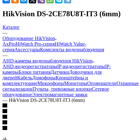
HikVision DS-2CE78U8T-IT3 (6mm)
Каталог
—
Оборудование HikVision
AxPro
HiWatch Pro-серия
HiWatch Value-
серия
Аксессуары
Комплекты видеонаблюдения
—
AHD-камеры видеонаблюдения HikVision
AHD-видеорегистраторы
IP-видеорегистраторы
IP-
камеры
Блоки питания
Датчики
Доводчики для
дверей
Кабель
Домофоны
Кронштейны и
комплектующие
Микрофоны
Мониторы
Оповещатели
Охранные
сигнализации
Пульты, тревожные кнопки
Сетевое
оборудование
Электромагнитные замки
—
HikVision DS-2CE78U8T-IT3 (6mm)