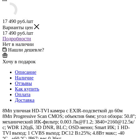
17 490
руб.
/шт
Варианты цен
17 490
руб.
/шт
Подробности
Нет в наличии
Нашли дешевле?
Хочу в подарок
Описание
Наличие
Отзывы
Как купить
Оплата
Доставка
8Мп уличная HD-TVI камера с EXIR-подсветкой до 60м
8Мп Progressive Scan CMOS; объектив 6мм; угол обзора: 50.8°;
механический ИК-фильтр; 0.003 Лк@F1.2; 3840×2160@12.5к/
с; WDR 120дБ, 3D DNR, BLC; OSD-меню; Smart ИК; 1 HD-
TVI выход; 1 CVBS выход; DC12 В±25%; 4.8Вт макс; -40
°C...+60 °C; IP67; вес 0.36кг.