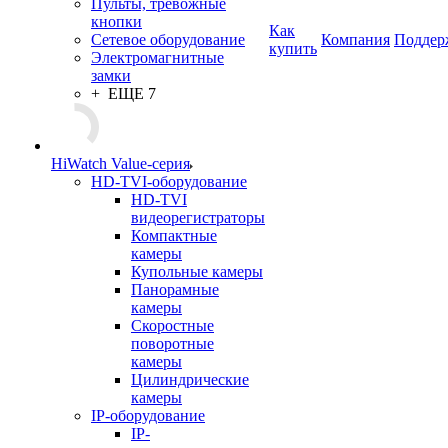
Пульты, тревожные
кнопки
Как
Сетевое оборудование
Компания
Поддер
купить
Электромагнитные
замки
+ ЕЩЕ 7
HiWatch Value-серия
HD-TVI-оборудование
HD-TVI
видеорегистраторы
Компактные
камеры
Купольные камеры
Панорамные
камеры
Скоростные
поворотные
камеры
Цилиндрические
камеры
IP-оборудование
IP-