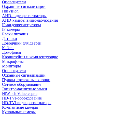
Оповещатели
Охранные сигнализации
HikVision
AHD-видеорегистраторы
AHD-камеры видеонаблюдения
IP-видеорегистраторы
IP-камеры
Блоки питания
Датчики
Доводчики для дверей
Кабель
Домофоны
Кронштейны и комплектующие
Микрофоны
Мониторы
Оповещатели
Охранные сигнализации
Пульты, тревожные кнопки
Сетевое оборудование
Электромагнитные замки
HiWatch Value-серия
HD-TVI-оборудование
HD-TVI видеорегистраторы
Компактные камеры
Купольные камеры