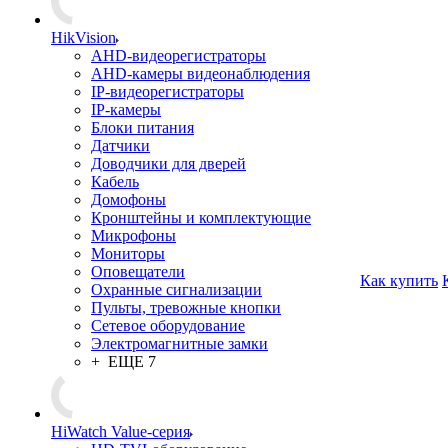
HikVision
AHD-видеорегистраторы
AHD-камеры видеонаблюдения
IP-видеорегистраторы
IP-камеры
Блоки питания
Датчики
Доводчики для дверей
Кабель
Домофоны
Кронштейны и комплектующие
Микрофоны
Мониторы
Оповещатели
Как купить
Охранные сигнализации
Пульты, тревожные кнопки
Сетевое оборудование
Электромагнитные замки
+ ЕЩЕ 7
HiWatch Value-серия