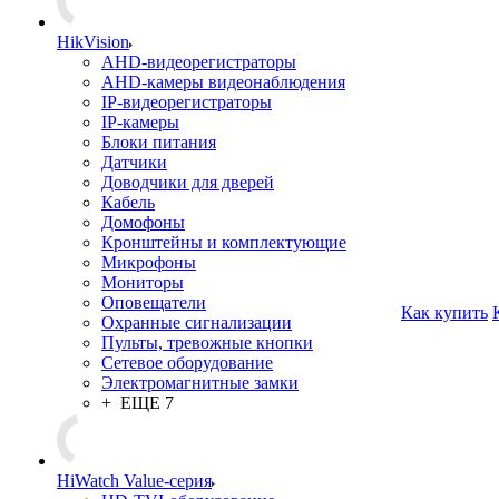
HikVision
AHD-видеорегистраторы
AHD-камеры видеонаблюдения
IP-видеорегистраторы
IP-камеры
Блоки питания
Датчики
Доводчики для дверей
Кабель
Домофоны
Кронштейны и комплектующие
Микрофоны
Мониторы
Оповещатели
Как купить
Охранные сигнализации
Пульты, тревожные кнопки
Сетевое оборудование
Электромагнитные замки
+ ЕЩЕ 7
HiWatch Value-серия