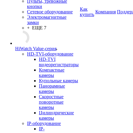
Пульты, тревожные
кнопки
Как
Сетевое оборудование
Компания
Поддер
купить
Электромагнитные
замки
+ ЕЩЕ 7
HiWatch Value-серия
HD-TVI-оборудование
HD-TVI
видеорегистраторы
Компактные
камеры
Купольные камеры
Панорамные
камеры
Скоростные
поворотные
камеры
Цилиндрические
камеры
IP-оборудование
IP-