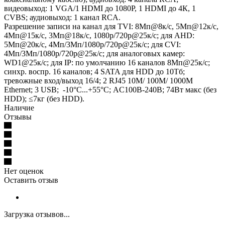
видеовыход: 1 VGA/1 HDMI до 1080Р, 1 HDMI до 4К, 1
CVBS; аудиовыход: 1 канал RCA.
Разрешение записи на канал для TVI: 8Мп@8к/с, 5Мп@12к/с,
4Мп@15к/с, 3Мп@18к/с, 1080p/720p@25к/с; для AHD:
5Мп@20к/с, 4Мп/3Мп/1080p/720p@25к/с; для CVI:
4Мп/3Мп/1080p/720p@25к/с; для аналоговых камер:
WD1@25к/с; для IP: по умолчанию 16 каналов 8Мп@25к/с;
синхр. воспр. 16 каналов; 4 SATA для HDD до 10Тб;
тревожные вход/выход 16/4; 2 RJ45 10M/ 100M/ 1000М
Ethernet; 3 USB; -10°C...+55°C; АC100В-240В; 74Вт макс (без
HDD); ≤7кг (без HDD).
Наличие
Отзывы
Нет оценок
Оставить отзыв
Загрузка отзывов...