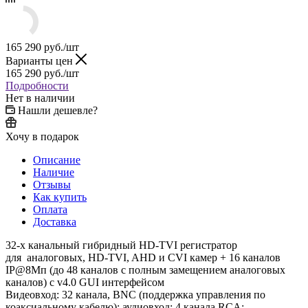
165 290
руб.
/шт
Варианты цен
165 290
руб.
/шт
Подробности
Нет в наличии
Нашли дешевле?
Хочу в подарок
Описание
Наличие
Отзывы
Как купить
Оплата
Доставка
32-х канальный гибридный HD-TVI регистратор
для аналоговых, HD-TVI, AHD и CVI камер + 16 каналов
IP@8Мп (до 48 каналов с полным замещением аналоговых
каналов) с v4.0 GUI интерфейсом
Видеовход: 32 канала, BNC (поддержка управления по
коаксиальному кабелю); аудиовход: 4 канала RCA;