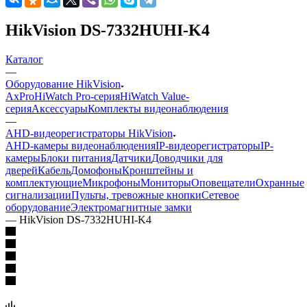
HikVision DS-7332HUHI-K4
Каталог
—
Оборудование HikVision
AxPro
HiWatch Pro-серия
HiWatch Value-
серия
Аксессуары
Комплекты видеонаблюдения
—
AHD-видеорегистраторы HikVision
AHD-камеры видеонаблюдения
IP-видеорегистраторы
IP-
камеры
Блоки питания
Датчики
Доводчики для
дверей
Кабель
Домофоны
Кронштейны и
комплектующие
Микрофоны
Мониторы
Оповещатели
Охранные
сигнализации
Пульты, тревожные кнопки
Сетевое
оборудование
Электромагнитные замки
—
HikVision DS-7332HUHI-K4