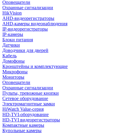
Оповещатели
Охранные сигнализации
HikVision
AHD-видеорегистраторы
AHD-камеры видеонаблюдения
IP-видеорегистраторы
IP-камеры
Блоки питания
Датчики
Доводчики для дверей
Кабель
Домофоны
Кронштейны и комплектующие
Микрофоны
Мониторы
Оповещатели
Охранные сигнализации
Пульты, тревожные кнопки
Сетевое оборудование
Электромагнитные замки
HiWatch Value-серия
HD-TVI-оборудование
HD-TVI видеорегистраторы
Компактные камеры
Купольные камеры