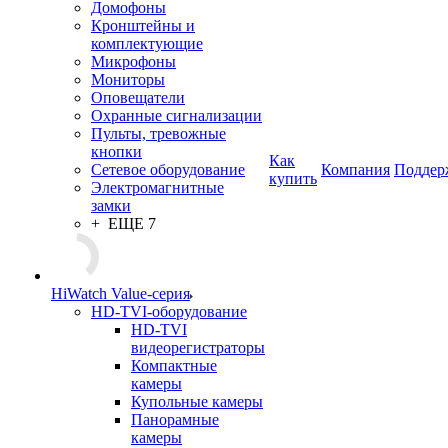
Домофоны
Кронштейны и
комплектующие
Микрофоны
Мониторы
Оповещатели
Охранные сигнализации
Пульты, тревожные
кнопки
Как
Сетевое оборудование
Компания
Поддер
купить
Электромагнитные
замки
+ ЕЩЕ 7
HiWatch Value-серия
HD-TVI-оборудование
HD-TVI
видеорегистраторы
Компактные
камеры
Купольные камеры
Панорамные
камеры