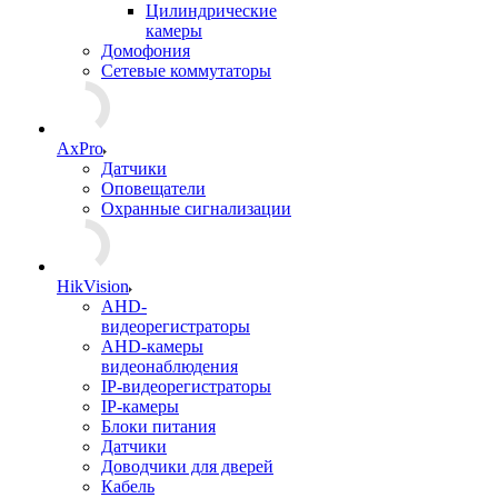
Цилиндрические
камеры
Домофония
Сетевые коммутаторы
AxPro
Датчики
Оповещатели
Охранные сигнализации
HikVision
AHD-
видеорегистраторы
AHD-камеры
видеонаблюдения
IP-видеорегистраторы
IP-камеры
Блоки питания
Датчики
Доводчики для дверей
Кабель