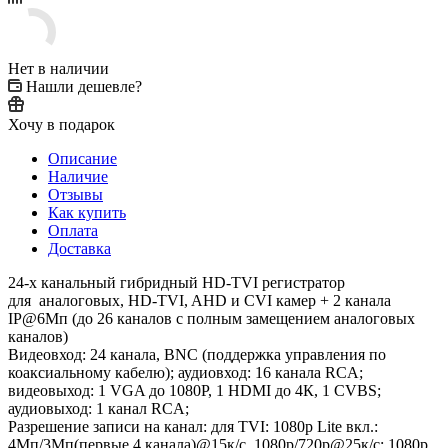
Нет в наличии
Нашли дешевле?
Хочу в подарок
Описание
Наличие
Отзывы
Как купить
Оплата
Доставка
24-х канальный гибридный HD-TVI регистратор
для аналоговых, HD-TVI, AHD и CVI камер + 2 канала
IP@6Мп (до 26 каналов с полным замещением аналоговых
каналов)
Видеовход: 24 канала, BNC (поддержка управления по
коаксиальному кабелю); аудиовход: 16 канала RCA;
видеовыход: 1 VGA до 1080Р, 1 HDMI до 4К, 1 CVBS;
аудиовыход: 1 канал RCA;
Разрешение записи на канал: для TVI: 1080p Lite вкл.:
4Мп/3Мп(первые 4 канала)@15к/с, 1080p/720p@25к/с; 1080p