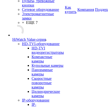
Пульты, тревожные
кнопки
Как
Сетевое оборудование
Компания
Поддер
купить
Электромагнитные
замки
+ ЕЩЕ 7
HiWatch Value-серия
HD-TVI-оборудование
HD-TVI
видеорегистраторы
Компактные
камеры
Купольные камеры
Панорамные
камеры
Скоростные
поворотные
камеры
Цилиндрические
камеры
IP-оборудование
IP-