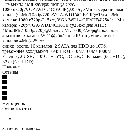
Lite выкл.: 4Мп камера: 4Мп@15к/с,
1080p/720p/VGA/WD1/4CIF/CIF@25к/с; 3Мп камера (первые 4
канала): 3Мп/1080p/720p/VGA/WD1/4CIF/CIF@15к/с; 2Мп
камера: 1080p/720p@15к/с, VGA/WD1/4CIF/CIF@25к/с, 1Мп
камера: 720p/VGA/WD1/4CIF/CIF@25к/c; для AHD:
4Мп/3Мп/1080p/720p@25к/с; CVI: 1080p/720p@25к/с; для
аналоговых камер: WD1@25к/с; для IP: по умолчанию 2
каналов 4Мп@25к/с;
синхр. воспр. 16 каналов; 2 SATA для HDD до 10Тб;
тревожные вход/выход 16/4; 1 RJ45 10M/ 100M/ 1000М
Ethernet; 2 USB; -10°C...+55°C; DC12В; 55Вт макс (без HDD);
≤2кг (без HDD).
Наличие
Отзывы
Нет оценок
Оставить отзыв
Загрузка отзывов...