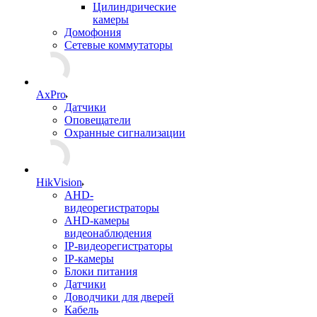
Цилиндрические
камеры
Домофония
Сетевые коммутаторы
AxPro
Датчики
Оповещатели
Охранные сигнализации
HikVision
AHD-
видеорегистраторы
AHD-камеры
видеонаблюдения
IP-видеорегистраторы
IP-камеры
Блоки питания
Датчики
Доводчики для дверей
Кабель