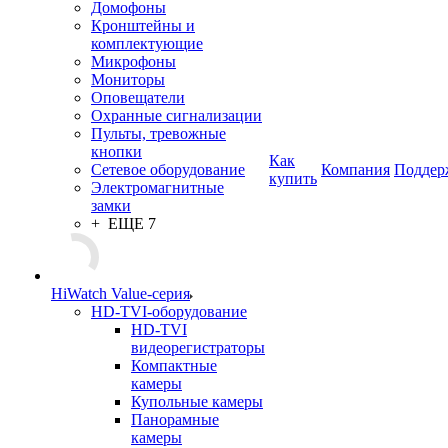
Домофоны
Кронштейны и
комплектующие
Микрофоны
Мониторы
Оповещатели
Охранные сигнализации
Пульты, тревожные
кнопки
Как
Сетевое оборудование
Компания
Поддер
купить
Электромагнитные
замки
+ ЕЩЕ 7
HiWatch Value-серия
HD-TVI-оборудование
HD-TVI
видеорегистраторы
Компактные
камеры
Купольные камеры
Панорамные
камеры