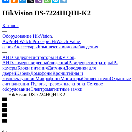
HikVision DS-7224HQHI-K2
Каталог
—
Оборудование HikVision
AxPro
HiWatch Pro-серия
HiWatch Value-
серия
Аксессуары
Комплекты видеонаблюдения
—
AHD-видеорегистраторы HikVision
AHD-камеры видеонаблюдения
IP-видеорегистраторы
IP-
камеры
Блоки питания
Датчики
Доводчики для
дверей
Кабель
Домофоны
Кронштейны и
комплектующие
Микрофоны
Мониторы
Оповещатели
Охранные
сигнализации
Пульты, тревожные кнопки
Сетевое
оборудование
Электромагнитные замки
—
HikVision DS-7224HQHI-K2