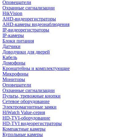
Оповещатели
Охранные сигнализации
HikVision
AHD-видеорегистраторы
AHD-камеры видеонаблюдения
IP-видеорегистраторы
IP-камеры
Блоки питания
Датчики
Доводчики для дверей
Кабель
Домофоны
Кронштейны и комплектующие
Микрофоны
Мониторы
Оповещатели
Охранные сигнализации
Пульты, тревожные кнопки
Сетевое оборудование
Электромагнитные замки
HiWatch Value-серия
HD-TVI-оборудование
HD-TVI видеорегистраторы
Компактные камеры
Купольные камеры