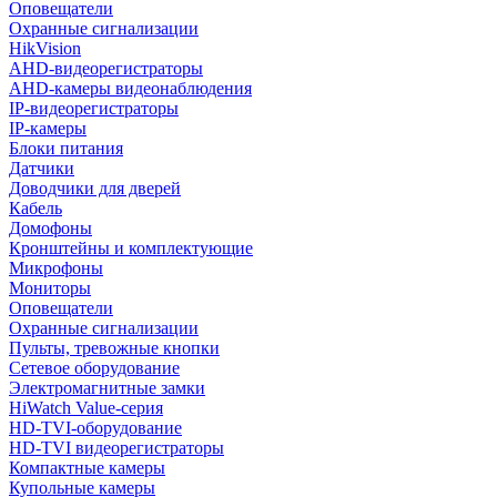
Оповещатели
Охранные сигнализации
HikVision
AHD-видеорегистраторы
AHD-камеры видеонаблюдения
IP-видеорегистраторы
IP-камеры
Блоки питания
Датчики
Доводчики для дверей
Кабель
Домофоны
Кронштейны и комплектующие
Микрофоны
Мониторы
Оповещатели
Охранные сигнализации
Пульты, тревожные кнопки
Сетевое оборудование
Электромагнитные замки
HiWatch Value-серия
HD-TVI-оборудование
HD-TVI видеорегистраторы
Компактные камеры
Купольные камеры