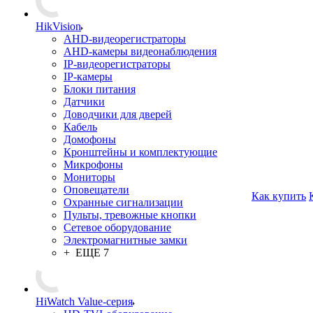
HikVision
AHD-видеорегистраторы
AHD-камеры видеонаблюдения
IP-видеорегистраторы
IP-камеры
Блоки питания
Датчики
Доводчики для дверей
Кабель
Домофоны
Кронштейны и комплектующие
Микрофоны
Мониторы
Оповещатели
Как купить
Охранные сигнализации
Пульты, тревожные кнопки
Сетевое оборудование
Электромагнитные замки
+ ЕЩЕ 7
HiWatch Value-серия