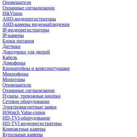
Оповещатели
Охранные сигнализации
HikVision
AHD-видеорегистраторы
AHD-камеры видеонаблюдения
IP-видеорегистраторы
IP-камеры
Блоки питания
Датчики
Доводчики для дверей
Кабель
Домофоны
Кронштейны и комплектующие
Микрофоны
Мониторы
Оповещатели
Охранные сигнализации
Пульты, тревожные кнопки
Сетевое оборудование
Электромагнитные замки
HiWatch Value-серия
HD-TVI-оборудование
HD-TVI видеорегистраторы
Компактные камеры
Купольные камеры