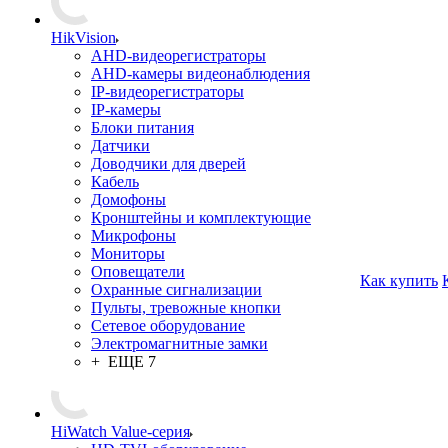
HikVision
AHD-видеорегистраторы
AHD-камеры видеонаблюдения
IP-видеорегистраторы
IP-камеры
Блоки питания
Датчики
Доводчики для дверей
Кабель
Домофоны
Кронштейны и комплектующие
Микрофоны
Мониторы
Оповещатели
Как купить
Охранные сигнализации
Пульты, тревожные кнопки
Сетевое оборудование
Электромагнитные замки
+ ЕЩЕ 7
HiWatch Value-серия