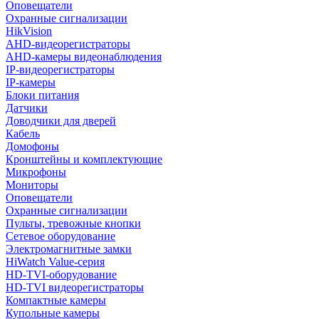
Оповещатели
Охранные сигнализации
HikVision
AHD-видеорегистраторы
AHD-камеры видеонаблюдения
IP-видеорегистраторы
IP-камеры
Блоки питания
Датчики
Доводчики для дверей
Кабель
Домофоны
Кронштейны и комплектующие
Микрофоны
Мониторы
Оповещатели
Охранные сигнализации
Пульты, тревожные кнопки
Сетевое оборудование
Электромагнитные замки
HiWatch Value-серия
HD-TVI-оборудование
HD-TVI видеорегистраторы
Компактные камеры
Купольные камеры