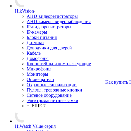
HikVision
AHD-видеорегистраторы
AHD-камеры видеонаблюдения
IP-видеорегистраторы
IP-камеры
Блоки питания
Датчики
Доводчики для дверей
Кабель
Домофоны
Кронштейны и комплектующие
Микрофоны
Мониторы
Оповещатели
Как купить
Охранные сигнализации
Пульты, тревожные кнопки
Сетевое оборудование
Электромагнитные замки
+ ЕЩЕ 7
HiWatch Value-серия