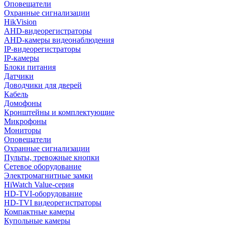
Оповещатели
Охранные сигнализации
HikVision
AHD-видеорегистраторы
AHD-камеры видеонаблюдения
IP-видеорегистраторы
IP-камеры
Блоки питания
Датчики
Доводчики для дверей
Кабель
Домофоны
Кронштейны и комплектующие
Микрофоны
Мониторы
Оповещатели
Охранные сигнализации
Пульты, тревожные кнопки
Сетевое оборудование
Электромагнитные замки
HiWatch Value-серия
HD-TVI-оборудование
HD-TVI видеорегистраторы
Компактные камеры
Купольные камеры