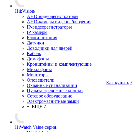
HikVision
AHD-видеорегистраторы
AHD-камеры видеонаблюдения
IP-видеорегистраторы
IP-камеры
Блоки питания
Датчики
Доводчики для дверей
Кабель
Домофоны
Кронштейны и комплектующие
Микрофоны
Мониторы
Оповещатели
Как купить
Охранные сигнализации
Пульты, тревожные кнопки
Сетевое оборудование
Электромагнитные замки
+ ЕЩЕ 7
HiWatch Value-серия