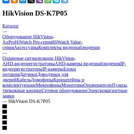
HikVision DS-K7P05
Каталог
—
Оборудование HikVision
AxPro
HiWatch Pro-серия
HiWatch Value-
серия
Аксессуары
Комплекты видеонаблюдения
—
Охранные сигнализации HikVision
AHD-видеорегистраторы
AHD-камеры видеонаблюдения
IP-
видеорегистраторы
IP-камеры
Блоки
питания
Датчики
Доводчики для
дверей
Кабель
Домофоны
Кронштейны и
комплектующие
Микрофоны
Мониторы
Оповещатели
Пульты,
тревожные кнопки
Сетевое оборудование
Электромагнитные
замки
—
HikVision DS-K7P05