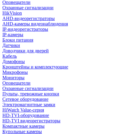
Оповещатели
Охранные сигнализации
HikVision
AHD-видеорегистраторы
AHD-камеры видеонаблюдения
IP-видеорегистраторы
IP-камеры
Блоки питания
Датчики
Доводчики для дверей
Кабель
Домофоны
Кронштейны и комплектующие
Микрофоны
Мониторы
Оповещатели
Охранные сигнализации
Пульты, тревожные кнопки
Сетевое оборудование
Электромагнитные замки
HiWatch Value-серия
HD-TVI-оборудование
HD-TVI видеорегистраторы
Компактные камеры
Купольные камеры