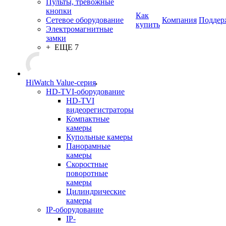
Пульты, тревожные
кнопки
Как
Сетевое оборудование
Компания
Поддер
купить
Электромагнитные
замки
+ ЕЩЕ 7
HiWatch Value-серия
HD-TVI-оборудование
HD-TVI
видеорегистраторы
Компактные
камеры
Купольные камеры
Панорамные
камеры
Скоростные
поворотные
камеры
Цилиндрические
камеры
IP-оборудование
IP-