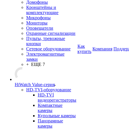
Домофоны
Кронштейны и
комплектующие
Микрофоны
Мониторы
Оповещатели
Охранные сигнализации
Пульты, тревожные
кнопки
Как
Сетевое оборудование
Компания
Поддер
купить
Электромагнитные
замки
+ ЕЩЕ 7
HiWatch Value-серия
HD-TVI-оборудование
HD-TVI
видеорегистраторы
Компактные
камеры
Купольные камеры
Панорамные
камеры