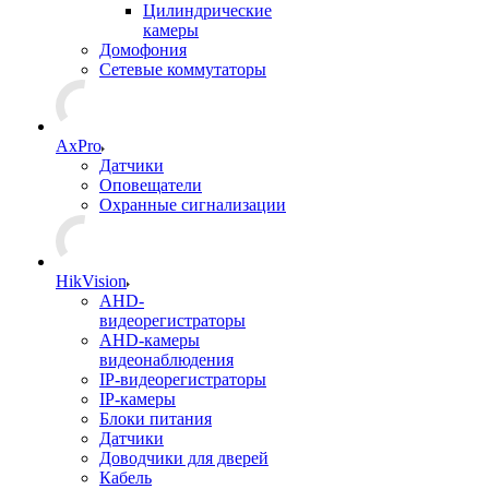
Цилиндрические
камеры
Домофония
Сетевые коммутаторы
AxPro
Датчики
Оповещатели
Охранные сигнализации
HikVision
AHD-
видеорегистраторы
AHD-камеры
видеонаблюдения
IP-видеорегистраторы
IP-камеры
Блоки питания
Датчики
Доводчики для дверей
Кабель