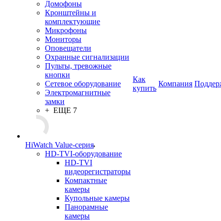
Домофоны
Кронштейны и
комплектующие
Микрофоны
Мониторы
Оповещатели
Охранные сигнализации
Пульты, тревожные
кнопки
Как
Сетевое оборудование
Компания
Поддер
купить
Электромагнитные
замки
+ ЕЩЕ 7
HiWatch Value-серия
HD-TVI-оборудование
HD-TVI
видеорегистраторы
Компактные
камеры
Купольные камеры
Панорамные
камеры