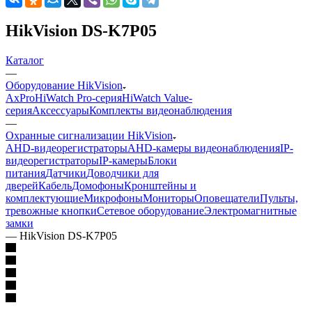
HikVision DS-K7P05
Каталог
—
Оборудование HikVision
AxPro
HiWatch Pro-серия
HiWatch Value-
серия
Аксессуары
Комплекты видеонаблюдения
—
Охранные сигнализации HikVision
AHD-видеорегистраторы
AHD-камеры видеонаблюдения
IP-
видеорегистраторы
IP-камеры
Блоки
питания
Датчики
Доводчики для
дверей
Кабель
Домофоны
Кронштейны и
комплектующие
Микрофоны
Мониторы
Оповещатели
Пульты,
тревожные кнопки
Сетевое оборудование
Электромагнитные
замки
—
HikVision DS-K7P05