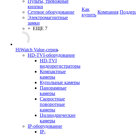
Пульты, тревожные
кнопки
Как
Сетевое оборудование
Компания
Поддер
купить
Электромагнитные
замки
+ ЕЩЕ 7
HiWatch Value-серия
HD-TVI-оборудование
HD-TVI
видеорегистраторы
Компактные
камеры
Купольные камеры
Панорамные
камеры
Скоростные
поворотные
камеры
Цилиндрические
камеры
IP-оборудование
IP-