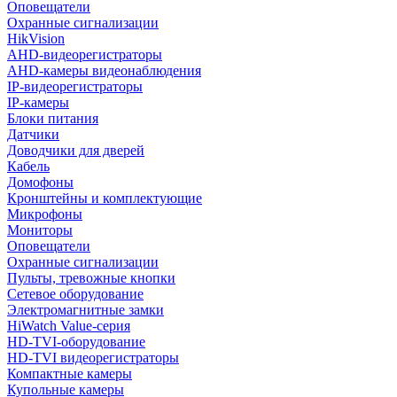
Оповещатели
Охранные сигнализации
HikVision
AHD-видеорегистраторы
AHD-камеры видеонаблюдения
IP-видеорегистраторы
IP-камеры
Блоки питания
Датчики
Доводчики для дверей
Кабель
Домофоны
Кронштейны и комплектующие
Микрофоны
Мониторы
Оповещатели
Охранные сигнализации
Пульты, тревожные кнопки
Сетевое оборудование
Электромагнитные замки
HiWatch Value-серия
HD-TVI-оборудование
HD-TVI видеорегистраторы
Компактные камеры
Купольные камеры