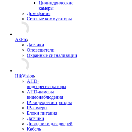
Цилиндрические
камеры
Домофония
Сетевые коммутаторы
AxPro
Датчики
Оповещатели
Охранные сигнализации
HikVision
AHD-
видеорегистраторы
AHD-камеры
видеонаблюдения
IP-видеорегистраторы
IP-камеры
Блоки питания
Датчики
Доводчики для дверей
Кабель