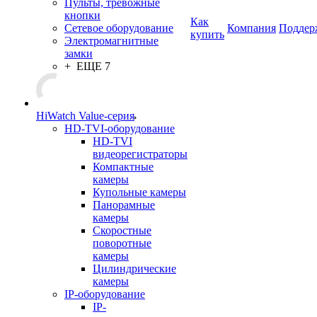
Пульты, тревожные
кнопки
Как
Сетевое оборудование
Компания
Поддер
купить
Электромагнитные
замки
+ ЕЩЕ 7
HiWatch Value-серия
HD-TVI-оборудование
HD-TVI
видеорегистраторы
Компактные
камеры
Купольные камеры
Панорамные
камеры
Скоростные
поворотные
камеры
Цилиндрические
камеры
IP-оборудование
IP-