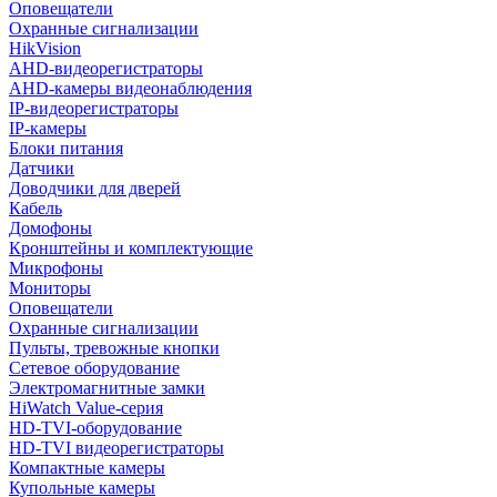
Оповещатели
Охранные сигнализации
HikVision
AHD-видеорегистраторы
AHD-камеры видеонаблюдения
IP-видеорегистраторы
IP-камеры
Блоки питания
Датчики
Доводчики для дверей
Кабель
Домофоны
Кронштейны и комплектующие
Микрофоны
Мониторы
Оповещатели
Охранные сигнализации
Пульты, тревожные кнопки
Сетевое оборудование
Электромагнитные замки
HiWatch Value-серия
HD-TVI-оборудование
HD-TVI видеорегистраторы
Компактные камеры
Купольные камеры