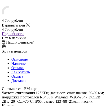
4 790
руб.
/шт
Варианты цен
4 790
руб.
/шт
Подробности
Нет в наличии
Нашли дешевле?
Хочу в подарок
Описание
Наличие
Отзывы
Как купить
Оплата
Доставка
Считыватель EM карт
Частота считывания 125КГц; дальность считывания: 30-80 мм;
поддержка протоколов RS485 и Wiegand (W26/W34); DC12В;
2Вт; -20 °C...+70°C; IP65; размер 123×88×21мм; пластик.
Наличие