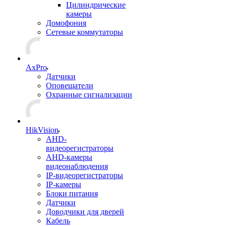
Цилиндрические
камеры
Домофония
Сетевые коммутаторы
AxPro
Датчики
Оповещатели
Охранные сигнализации
HikVision
AHD-
видеорегистраторы
AHD-камеры
видеонаблюдения
IP-видеорегистраторы
IP-камеры
Блоки питания
Датчики
Доводчики для дверей
Кабель