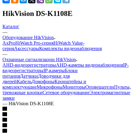
HikVision DS-K1108E
Каталог
—
Оборудование HikVision
AxPro
HiWatch Pro-серия
HiWatch Value-
серия
Аксессуары
Комплекты видеонаблюдения
—
Охранные сигнализации HikVision
AHD-видеорегистраторы
AHD-камеры видеонаблюдения
IP-
видеорегистраторы
IP-камеры
Блоки
питания
Датчики
Доводчики для
дверей
Кабель
Домофоны
Кронштейны и
комплектующие
Микрофоны
Мониторы
Оповещатели
Пульты,
тревожные кнопки
Сетевое оборудование
Электромагнитные
замки
—
HikVision DS-K1108E