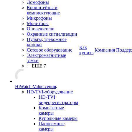
Домофоны
Кронштейны и
комплектующие
Микрофоны
Мониторы
Оповещатели
Охранные сигнализации
Пульты, тревожные
кнопки
Как
Сетевое оборудование
Компания
Поддер
купить
Электромагнитные
замки
+ ЕЩЕ 7
HiWatch Value-серия
HD-TVI-оборудование
HD-TVI
видеорегистраторы
Компактные
камеры
Купольные камеры
Панорамные
камеры