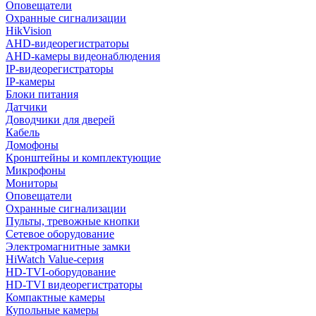
Оповещатели
Охранные сигнализации
HikVision
AHD-видеорегистраторы
AHD-камеры видеонаблюдения
IP-видеорегистраторы
IP-камеры
Блоки питания
Датчики
Доводчики для дверей
Кабель
Домофоны
Кронштейны и комплектующие
Микрофоны
Мониторы
Оповещатели
Охранные сигнализации
Пульты, тревожные кнопки
Сетевое оборудование
Электромагнитные замки
HiWatch Value-серия
HD-TVI-оборудование
HD-TVI видеорегистраторы
Компактные камеры
Купольные камеры