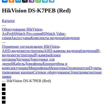
HikVision DS-K7PEB (Red)
Каталог
—
Оборудование HikVision
AxPro
HiWatch Pro-серия
HiWatch Value-
серия
Аксессуары
Комплекты видеонаблюдения
—
Охранные сигнализации HikVision
AHD-видеорегистраторы
AHD-камеры видеонаблюдения
IP-
видеорегистраторы
IP-камеры
Блоки
питания
Датчики
Доводчики для
дверей
Кабель
Домофоны
Кронштейны и
комплектующие
Микрофоны
Мониторы
Оповещатели
Пульты,
тревожные кнопки
Сетевое оборудование
Электромагнитные
замки
—
HikVision DS-K7PEB (Red)