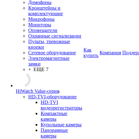
Домофоны
Кронштейны и
комплектующие
Микрофоны
Мониторы
Оповещатели
Охранные сигнализации
Пульты, тревожные
кнопки
Как
Сетевое оборудование
Компания
Поддер
купить
Электромагнитные
замки
+ ЕЩЕ 7
HiWatch Value-серия
HD-TVI-оборудование
HD-TVI
видеорегистраторы
Компактные
камеры
Купольные камеры
Панорамные
камеры