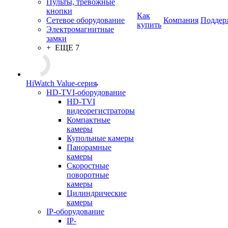
Пульты, тревожные
кнопки
Как
Сетевое оборудование
Компания
Поддер
купить
Электромагнитные
замки
+ ЕЩЕ 7
HiWatch Value-серия
HD-TVI-оборудование
HD-TVI
видеорегистраторы
Компактные
камеры
Купольные камеры
Панорамные
камеры
Скоростные
поворотные
камеры
Цилиндрические
камеры
IP-оборудование
IP-