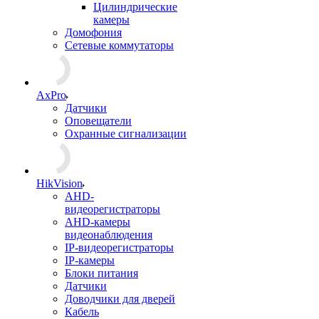
Цилиндрические
камеры
Домофония
Сетевые коммутаторы
AxPro
Датчики
Оповещатели
Охранные сигнализации
HikVision
AHD-
видеорегистраторы
AHD-камеры
видеонаблюдения
IP-видеорегистраторы
IP-камеры
Блоки питания
Датчики
Доводчики для дверей
Кабель