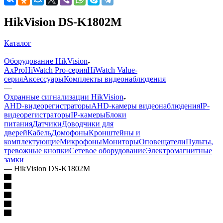
HikVision DS-K1802M
Каталог
—
Оборудование HikVision
AxPro
HiWatch Pro-серия
HiWatch Value-
серия
Аксессуары
Комплекты видеонаблюдения
—
Охранные сигнализации HikVision
AHD-видеорегистраторы
AHD-камеры видеонаблюдения
IP-
видеорегистраторы
IP-камеры
Блоки
питания
Датчики
Доводчики для
дверей
Кабель
Домофоны
Кронштейны и
комплектующие
Микрофоны
Мониторы
Оповещатели
Пульты,
тревожные кнопки
Сетевое оборудование
Электромагнитные
замки
—
HikVision DS-K1802M