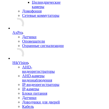
Цилиндрические
камеры
Домофония
Сетевые коммутаторы
AxPro
Датчики
Оповещатели
Охранные сигнализации
HikVision
AHD-
видеорегистраторы
AHD-камеры
видеонаблюдения
IP-видеорегистраторы
IP-камеры
Блоки питания
Датчики
Доводчики для дверей
Кабель