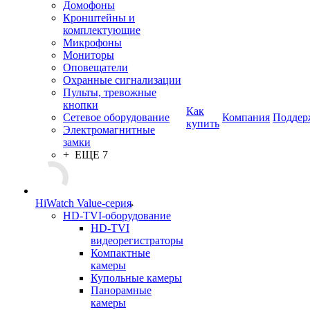
Домофоны
Кронштейны и
комплектующие
Микрофоны
Мониторы
Оповещатели
Охранные сигнализации
Пульты, тревожные
кнопки
Как
Сетевое оборудование
Компания
Поддер
купить
Электромагнитные
замки
+ ЕЩЕ 7
HiWatch Value-серия
HD-TVI-оборудование
HD-TVI
видеорегистраторы
Компактные
камеры
Купольные камеры
Панорамные
камеры