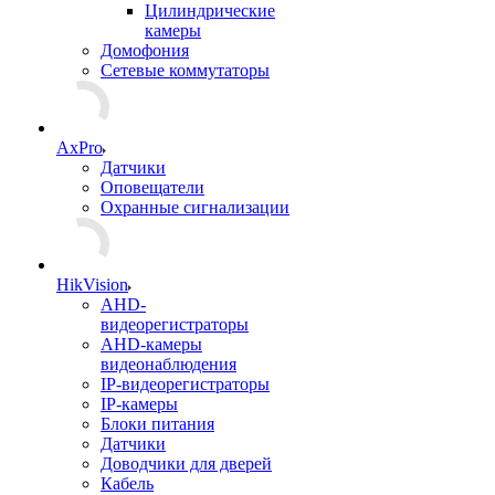
Цилиндрические
камеры
Домофония
Сетевые коммутаторы
AxPro
Датчики
Оповещатели
Охранные сигнализации
HikVision
AHD-
видеорегистраторы
AHD-камеры
видеонаблюдения
IP-видеорегистраторы
IP-камеры
Блоки питания
Датчики
Доводчики для дверей
Кабель