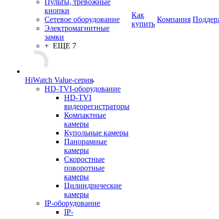
Пульты, тревожные
кнопки
Как
Сетевое оборудование
Компания
Поддер
купить
Электромагнитные
замки
+ ЕЩЕ 7
HiWatch Value-серия
HD-TVI-оборудование
HD-TVI
видеорегистраторы
Компактные
камеры
Купольные камеры
Панорамные
камеры
Скоростные
поворотные
камеры
Цилиндрические
камеры
IP-оборудование
IP-