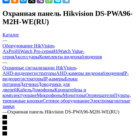
Охранная панель Hikvision DS-PWA96-
M2H-WE(RU)
Каталог
—
Оборудование HikVision
AxPro
HiWatch Pro-серия
HiWatch Value-
серия
Аксессуары
Комплекты видеонаблюдения
—
Охранные сигнализации HikVision
AHD-видеорегистраторы
AHD-камеры видеонаблюдения
IP-
видеорегистраторы
IP-камеры
Блоки
питания
Датчики
Доводчики для
дверей
Кабель
Домофоны
Кронштейны и
комплектующие
Микрофоны
Мониторы
Оповещатели
Пульты,
тревожные кнопки
Сетевое оборудование
Электромагнитные
замки
—
Охранная панель Hikvision DS-PWA96-M2H-WE(RU)