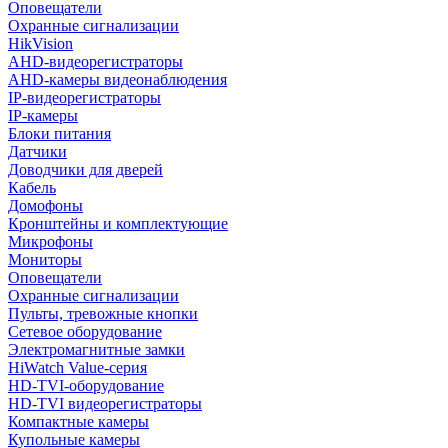
Оповещатели
Охранные сигнализации
HikVision
AHD-видеорегистраторы
AHD-камеры видеонаблюдения
IP-видеорегистраторы
IP-камеры
Блоки питания
Датчики
Доводчики для дверей
Кабель
Домофоны
Кронштейны и комплектующие
Микрофоны
Мониторы
Оповещатели
Охранные сигнализации
Пульты, тревожные кнопки
Сетевое оборудование
Электромагнитные замки
HiWatch Value-серия
HD-TVI-оборудование
HD-TVI видеорегистраторы
Компактные камеры
Купольные камеры