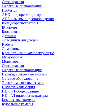
Оповещатели
Охранные сигнализации
HikVision
AHD-видеорегистраторы
AHD-камеры видеонаблюдения
IP-видеорегистраторы
IP-камеры
Блоки питания
Датчики
Доводчики для дверей
Кабель
Домофоны
Кронштейны и комплектующие
Микрофоны
Мониторы
Оповещатели
Охранные сигнализации
Пульты, тревожные кнопки
Сетевое оборудование
Электромагнитные замки
HiWatch Value-серия
HD-TVI-оборудование
HD-TVI видеорегистраторы
Компактные камеры
Купольные камеры