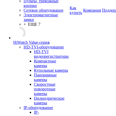
Пульты, тревожные
кнопки
Как
Сетевое оборудование
Компания
Поддер
купить
Электромагнитные
замки
+ ЕЩЕ 7
HiWatch Value-серия
HD-TVI-оборудование
HD-TVI
видеорегистраторы
Компактные
камеры
Купольные камеры
Панорамные
камеры
Скоростные
поворотные
камеры
Цилиндрические
камеры
IP-оборудование
IP-