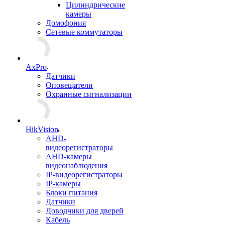
Цилиндрические
камеры
Домофония
Сетевые коммутаторы
AxPro
Датчики
Оповещатели
Охранные сигнализации
HikVision
AHD-
видеорегистраторы
AHD-камеры
видеонаблюдения
IP-видеорегистраторы
IP-камеры
Блоки питания
Датчики
Доводчики для дверей
Кабель