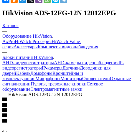
HikVision ADS-12FG-12N 12012EPG
Каталог
—
Оборудование HikVision
AxPro
HiWatch Pro-серия
HiWatch Value-
серия
Аксессуары
Комплекты видеонаблюдения
—
Блоки питания HikVision
AHD-видеорегистраторы
AHD-камеры видеонаблюдения
IP-
видеорегистраторы
IP-камеры
Датчики
Доводчики для
дверей
Кабель
Домофоны
Кронштейны и
комплектующие
Микрофоны
Мониторы
Оповещатели
Охранные
сигнализации
Пульты, тревожные кнопки
Сетевое
оборудование
Электромагнитные замки
—
HikVision ADS-12FG-12N 12012EPG