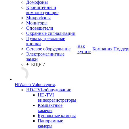
Домофоны
Кронштейны и
комплектующие
Микрофоны
Мониторы
Оповещатели
Охранные сигнализации
Пульты, тревожные
кнопки
Как
Сетевое оборудование
Компания
Поддер
купить
Электромагнитные
замки
+ ЕЩЕ 7
HiWatch Value-серия
HD-TVI-оборудование
HD-TVI
видеорегистраторы
Компактные
камеры
Купольные камеры
Панорамные
камеры