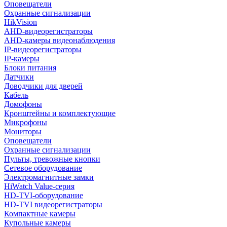
Оповещатели
Охранные сигнализации
HikVision
AHD-видеорегистраторы
AHD-камеры видеонаблюдения
IP-видеорегистраторы
IP-камеры
Блоки питания
Датчики
Доводчики для дверей
Кабель
Домофоны
Кронштейны и комплектующие
Микрофоны
Мониторы
Оповещатели
Охранные сигнализации
Пульты, тревожные кнопки
Сетевое оборудование
Электромагнитные замки
HiWatch Value-серия
HD-TVI-оборудование
HD-TVI видеорегистраторы
Компактные камеры
Купольные камеры