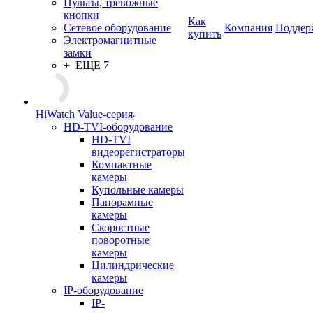
Пульты, тревожные
кнопки
Как
Сетевое оборудование
Компания
Поддер
купить
Электромагнитные
замки
+ ЕЩЕ 7
HiWatch Value-серия
HD-TVI-оборудование
HD-TVI
видеорегистраторы
Компактные
камеры
Купольные камеры
Панорамные
камеры
Скоростные
поворотные
камеры
Цилиндрические
камеры
IP-оборудование
IP-