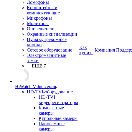
Домофоны
Кронштейны и
комплектующие
Микрофоны
Мониторы
Оповещатели
Охранные сигнализации
Пульты, тревожные
кнопки
Как
Сетевое оборудование
Компания
Поддер
купить
Электромагнитные
замки
+ ЕЩЕ 7
HiWatch Value-серия
HD-TVI-оборудование
HD-TVI
видеорегистраторы
Компактные
камеры
Купольные камеры
Панорамные
камеры