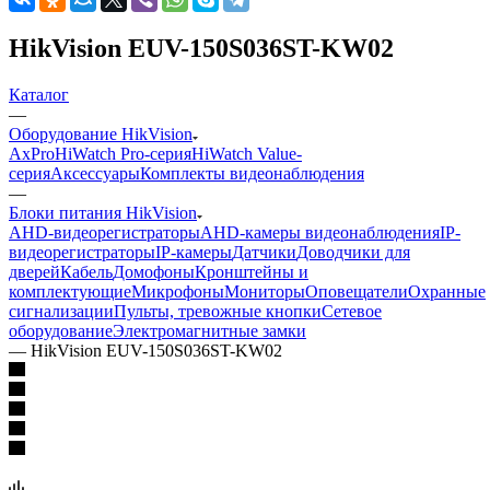
HikVision EUV-150S036ST-KW02
Каталог
—
Оборудование HikVision
AxPro
HiWatch Pro-серия
HiWatch Value-
серия
Аксессуары
Комплекты видеонаблюдения
—
Блоки питания HikVision
AHD-видеорегистраторы
AHD-камеры видеонаблюдения
IP-
видеорегистраторы
IP-камеры
Датчики
Доводчики для
дверей
Кабель
Домофоны
Кронштейны и
комплектующие
Микрофоны
Мониторы
Оповещатели
Охранные
сигнализации
Пульты, тревожные кнопки
Сетевое
оборудование
Электромагнитные замки
—
HikVision EUV-150S036ST-KW02