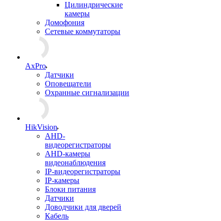
Цилиндрические
камеры
Домофония
Сетевые коммутаторы
AxPro
Датчики
Оповещатели
Охранные сигнализации
HikVision
AHD-
видеорегистраторы
AHD-камеры
видеонаблюдения
IP-видеорегистраторы
IP-камеры
Блоки питания
Датчики
Доводчики для дверей
Кабель