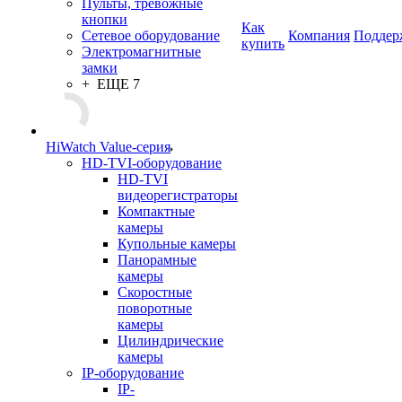
Пульты, тревожные
кнопки
Как
Сетевое оборудование
Компания
Поддер
купить
Электромагнитные
замки
+ ЕЩЕ 7
HiWatch Value-серия
HD-TVI-оборудование
HD-TVI
видеорегистраторы
Компактные
камеры
Купольные камеры
Панорамные
камеры
Скоростные
поворотные
камеры
Цилиндрические
камеры
IP-оборудование
IP-