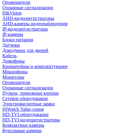
Оповещатели
Охранные сигнализации
HikVision
AHD-видеорегистраторы
AHD-камеры видеонаблюдения
IP-видеорегистраторы
IP-камеры
Блоки питания
Датчики
Доводчики для дверей
Кабель
Домофоны
Кронштейны и комплектующие
Микрофоны
Мониторы
Оповещатели
Охранные сигнализации
Пульты, тревожные кнопки
Сетевое оборудование
Электромагнитные замки
HiWatch Value-серия
HD-TVI-оборудование
HD-TVI видеорегистраторы
Компактные камеры
Купольные камеры