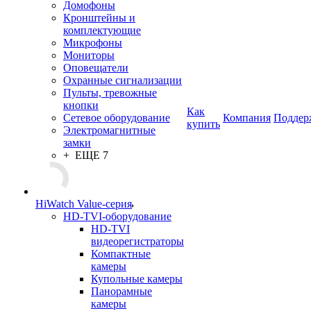
Домофоны
Кронштейны и
комплектующие
Микрофоны
Мониторы
Оповещатели
Охранные сигнализации
Пульты, тревожные
кнопки
Как
Сетевое оборудование
Компания
Поддер
купить
Электромагнитные
замки
+ ЕЩЕ 7
HiWatch Value-серия
HD-TVI-оборудование
HD-TVI
видеорегистраторы
Компактные
камеры
Купольные камеры
Панорамные
камеры