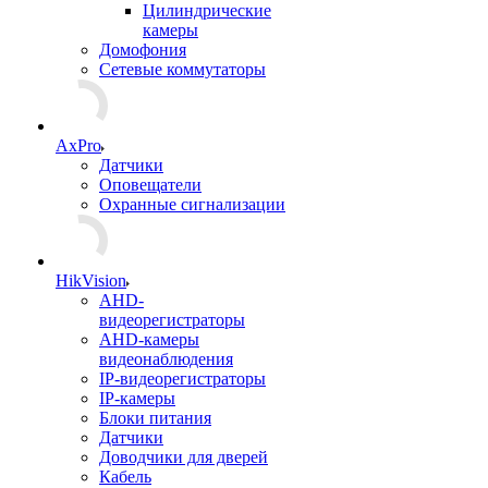
Цилиндрические
камеры
Домофония
Сетевые коммутаторы
AxPro
Датчики
Оповещатели
Охранные сигнализации
HikVision
AHD-
видеорегистраторы
AHD-камеры
видеонаблюдения
IP-видеорегистраторы
IP-камеры
Блоки питания
Датчики
Доводчики для дверей
Кабель