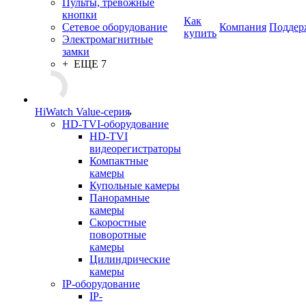
Пульты, тревожные
кнопки
Как
Сетевое оборудование
Компания
Поддер
купить
Электромагнитные
замки
+ ЕЩЕ 7
HiWatch Value-серия
HD-TVI-оборудование
HD-TVI
видеорегистраторы
Компактные
камеры
Купольные камеры
Панорамные
камеры
Скоростные
поворотные
камеры
Цилиндрические
камеры
IP-оборудование
IP-