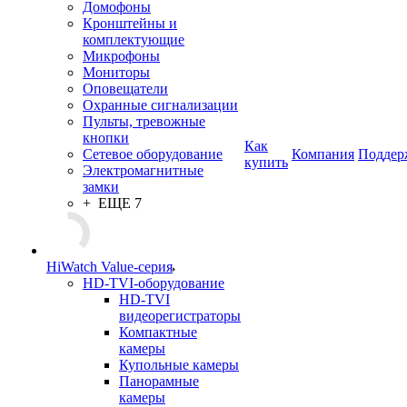
Домофоны
Кронштейны и
комплектующие
Микрофоны
Мониторы
Оповещатели
Охранные сигнализации
Пульты, тревожные
кнопки
Как
Сетевое оборудование
Компания
Поддер
купить
Электромагнитные
замки
+ ЕЩЕ 7
HiWatch Value-серия
HD-TVI-оборудование
HD-TVI
видеорегистраторы
Компактные
камеры
Купольные камеры
Панорамные
камеры