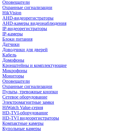
Оповещатели
Охранные сигнализации
HikVision
AHD-видеорегистраторы
AHD-камеры видеонаблюдения
IP-видеорегистраторы
IP-камеры
Блоки питания
Датчики
Доводчики для дверей
Кабель
Домофоны
Кронштейны и комплектующие
Микрофоны
Мониторы
Оповещатели
Охранные сигнализации
Пульты, тревожные кнопки
Сетевое оборудование
Электромагнитные замки
HiWatch Value-серия
HD-TVI-оборудование
HD-TVI видеорегистраторы
Компактные камеры
Купольные камеры