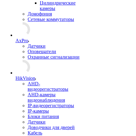
Цилиндрические
камеры
Домофония
Сетевые коммутаторы
AxPro
Датчики
Оповещатели
Охранные сигнализации
HikVision
AHD-
видеорегистраторы
AHD-камеры
видеонаблюдения
IP-видеорегистраторы
IP-камеры
Блоки питания
Датчики
Доводчики для дверей
Кабель