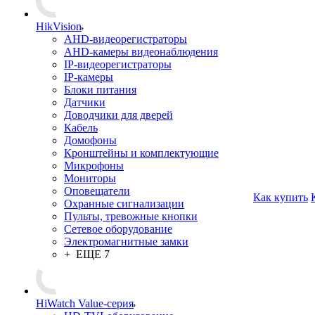
HikVision
AHD-видеорегистраторы
AHD-камеры видеонаблюдения
IP-видеорегистраторы
IP-камеры
Блоки питания
Датчики
Доводчики для дверей
Кабель
Домофоны
Кронштейны и комплектующие
Микрофоны
Мониторы
Оповещатели
Как купить
Охранные сигнализации
Пульты, тревожные кнопки
Сетевое оборудование
Электромагнитные замки
+ ЕЩЕ 7
HiWatch Value-серия