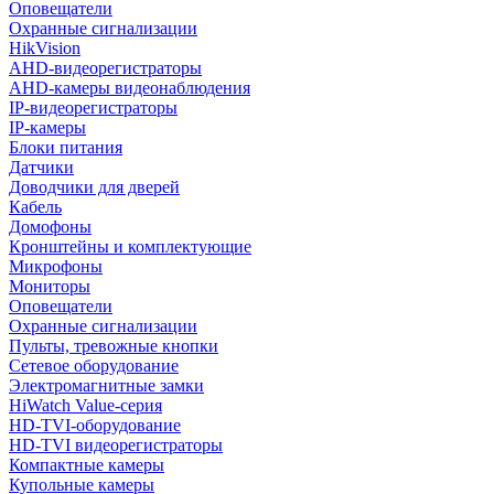
Оповещатели
Охранные сигнализации
HikVision
AHD-видеорегистраторы
AHD-камеры видеонаблюдения
IP-видеорегистраторы
IP-камеры
Блоки питания
Датчики
Доводчики для дверей
Кабель
Домофоны
Кронштейны и комплектующие
Микрофоны
Мониторы
Оповещатели
Охранные сигнализации
Пульты, тревожные кнопки
Сетевое оборудование
Электромагнитные замки
HiWatch Value-серия
HD-TVI-оборудование
HD-TVI видеорегистраторы
Компактные камеры
Купольные камеры