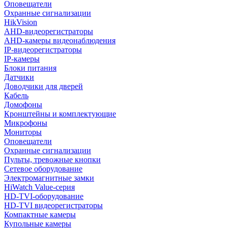
Оповещатели
Охранные сигнализации
HikVision
AHD-видеорегистраторы
AHD-камеры видеонаблюдения
IP-видеорегистраторы
IP-камеры
Блоки питания
Датчики
Доводчики для дверей
Кабель
Домофоны
Кронштейны и комплектующие
Микрофоны
Мониторы
Оповещатели
Охранные сигнализации
Пульты, тревожные кнопки
Сетевое оборудование
Электромагнитные замки
HiWatch Value-серия
HD-TVI-оборудование
HD-TVI видеорегистраторы
Компактные камеры
Купольные камеры