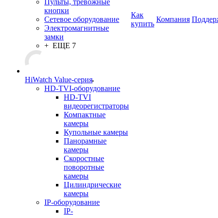
Пульты, тревожные
кнопки
Как
Сетевое оборудование
Компания
Поддер
купить
Электромагнитные
замки
+ ЕЩЕ 7
HiWatch Value-серия
HD-TVI-оборудование
HD-TVI
видеорегистраторы
Компактные
камеры
Купольные камеры
Панорамные
камеры
Скоростные
поворотные
камеры
Цилиндрические
камеры
IP-оборудование
IP-