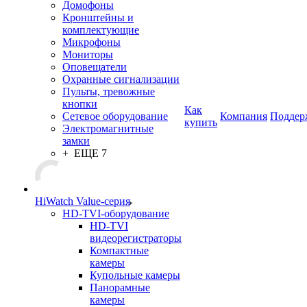
Домофоны
Кронштейны и
комплектующие
Микрофоны
Мониторы
Оповещатели
Охранные сигнализации
Пульты, тревожные
кнопки
Как
Сетевое оборудование
Компания
Поддер
купить
Электромагнитные
замки
+ ЕЩЕ 7
HiWatch Value-серия
HD-TVI-оборудование
HD-TVI
видеорегистраторы
Компактные
камеры
Купольные камеры
Панорамные
камеры