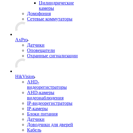
Цилиндрические
камеры
Домофония
Сетевые коммутаторы
AxPro
Датчики
Оповещатели
Охранные сигнализации
HikVision
AHD-
видеорегистраторы
AHD-камеры
видеонаблюдения
IP-видеорегистраторы
IP-камеры
Блоки питания
Датчики
Доводчики для дверей
Кабель