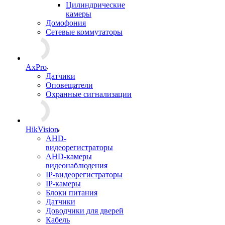
Цилиндрические
камеры
Домофония
Сетевые коммутаторы
AxPro
Датчики
Оповещатели
Охранные сигнализации
HikVision
AHD-
видеорегистраторы
AHD-камеры
видеонаблюдения
IP-видеорегистраторы
IP-камеры
Блоки питания
Датчики
Доводчики для дверей
Кабель