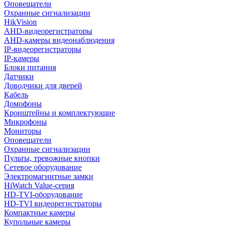
Оповещатели
Охранные сигнализации
HikVision
AHD-видеорегистраторы
AHD-камеры видеонаблюдения
IP-видеорегистраторы
IP-камеры
Блоки питания
Датчики
Доводчики для дверей
Кабель
Домофоны
Кронштейны и комплектующие
Микрофоны
Мониторы
Оповещатели
Охранные сигнализации
Пульты, тревожные кнопки
Сетевое оборудование
Электромагнитные замки
HiWatch Value-серия
HD-TVI-оборудование
HD-TVI видеорегистраторы
Компактные камеры
Купольные камеры