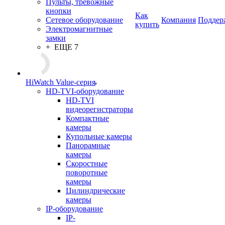
Пульты, тревожные
кнопки
Как
Сетевое оборудование
Компания
Поддер
купить
Электромагнитные
замки
+ ЕЩЕ 7
HiWatch Value-серия
HD-TVI-оборудование
HD-TVI
видеорегистраторы
Компактные
камеры
Купольные камеры
Панорамные
камеры
Скоростные
поворотные
камеры
Цилиндрические
камеры
IP-оборудование
IP-