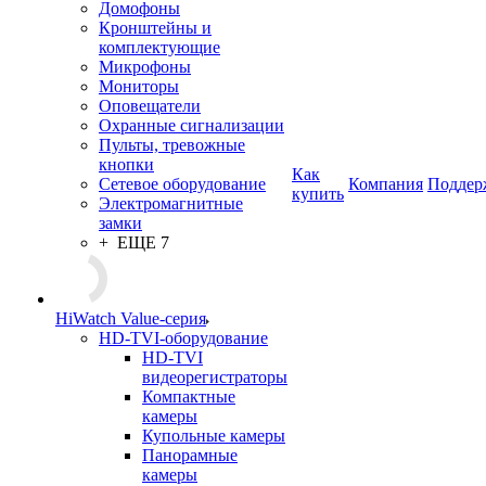
Домофоны
Кронштейны и
комплектующие
Микрофоны
Мониторы
Оповещатели
Охранные сигнализации
Пульты, тревожные
кнопки
Как
Сетевое оборудование
Компания
Поддер
купить
Электромагнитные
замки
+ ЕЩЕ 7
HiWatch Value-серия
HD-TVI-оборудование
HD-TVI
видеорегистраторы
Компактные
камеры
Купольные камеры
Панорамные
камеры