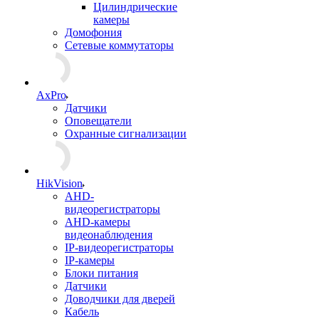
Цилиндрические
камеры
Домофония
Сетевые коммутаторы
AxPro
Датчики
Оповещатели
Охранные сигнализации
HikVision
AHD-
видеорегистраторы
AHD-камеры
видеонаблюдения
IP-видеорегистраторы
IP-камеры
Блоки питания
Датчики
Доводчики для дверей
Кабель