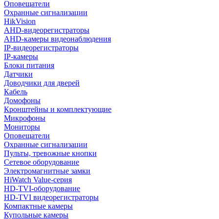
Оповещатели
Охранные сигнализации
HikVision
AHD-видеорегистраторы
AHD-камеры видеонаблюдения
IP-видеорегистраторы
IP-камеры
Блоки питания
Датчики
Доводчики для дверей
Кабель
Домофоны
Кронштейны и комплектующие
Микрофоны
Мониторы
Оповещатели
Охранные сигнализации
Пульты, тревожные кнопки
Сетевое оборудование
Электромагнитные замки
HiWatch Value-серия
HD-TVI-оборудование
HD-TVI видеорегистраторы
Компактные камеры
Купольные камеры