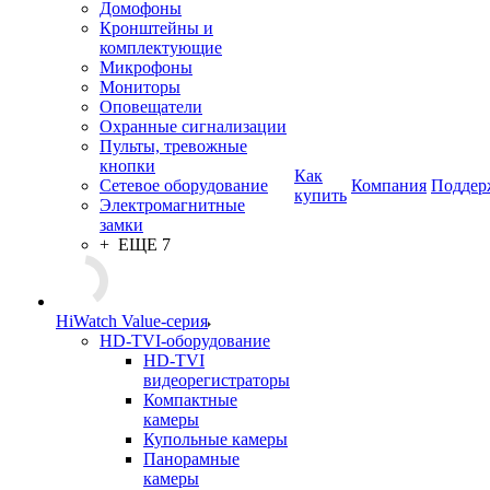
Домофоны
Кронштейны и
комплектующие
Микрофоны
Мониторы
Оповещатели
Охранные сигнализации
Пульты, тревожные
кнопки
Как
Сетевое оборудование
Компания
Поддер
купить
Электромагнитные
замки
+ ЕЩЕ 7
HiWatch Value-серия
HD-TVI-оборудование
HD-TVI
видеорегистраторы
Компактные
камеры
Купольные камеры
Панорамные
камеры