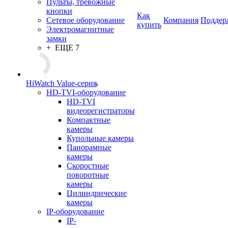
Пульты, тревожные
кнопки
Как
Сетевое оборудование
Компания
Поддер
купить
Электромагнитные
замки
+ ЕЩЕ 7
HiWatch Value-серия
HD-TVI-оборудование
HD-TVI
видеорегистраторы
Компактные
камеры
Купольные камеры
Панорамные
камеры
Скоростные
поворотные
камеры
Цилиндрические
камеры
IP-оборудование
IP-