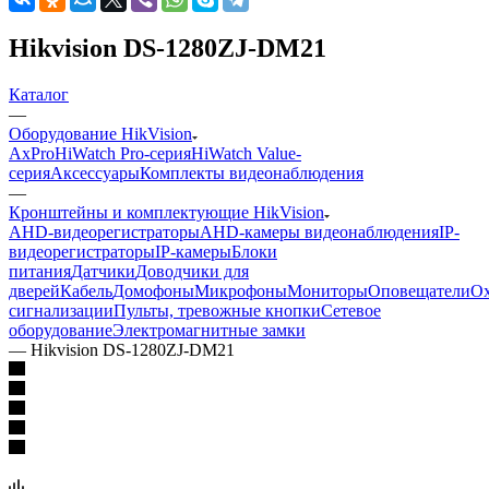
Hikvision DS-1280ZJ-DM21
Каталог
—
Оборудование HikVision
AxPro
HiWatch Pro-серия
HiWatch Value-
серия
Аксессуары
Комплекты видеонаблюдения
—
Кронштейны и комплектующие HikVision
AHD-видеорегистраторы
AHD-камеры видеонаблюдения
IP-
видеорегистраторы
IP-камеры
Блоки
питания
Датчики
Доводчики для
дверей
Кабель
Домофоны
Микрофоны
Мониторы
Оповещатели
О
сигнализации
Пульты, тревожные кнопки
Сетевое
оборудование
Электромагнитные замки
—
Hikvision DS-1280ZJ-DM21