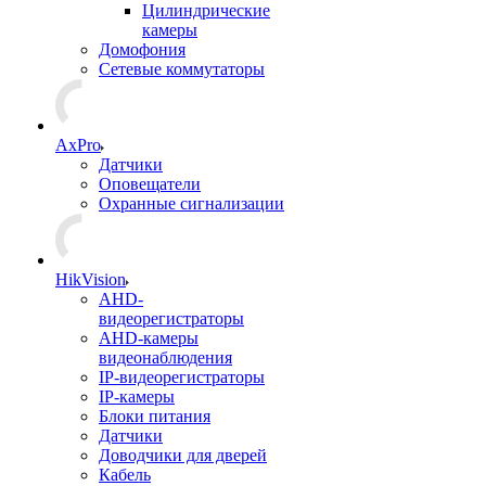
Цилиндрические
камеры
Домофония
Сетевые коммутаторы
AxPro
Датчики
Оповещатели
Охранные сигнализации
HikVision
AHD-
видеорегистраторы
AHD-камеры
видеонаблюдения
IP-видеорегистраторы
IP-камеры
Блоки питания
Датчики
Доводчики для дверей
Кабель