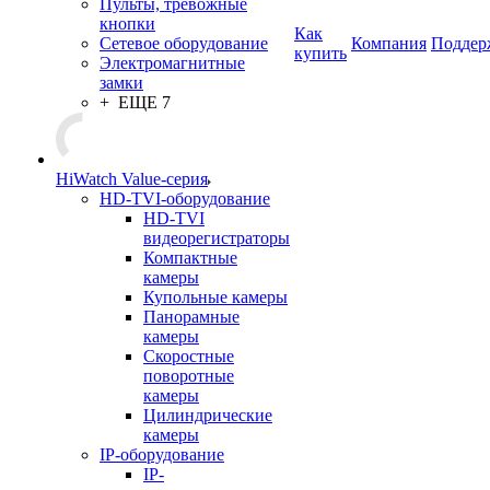
Пульты, тревожные
кнопки
Как
Сетевое оборудование
Компания
Поддер
купить
Электромагнитные
замки
+ ЕЩЕ 7
HiWatch Value-серия
HD-TVI-оборудование
HD-TVI
видеорегистраторы
Компактные
камеры
Купольные камеры
Панорамные
камеры
Скоростные
поворотные
камеры
Цилиндрические
камеры
IP-оборудование
IP-