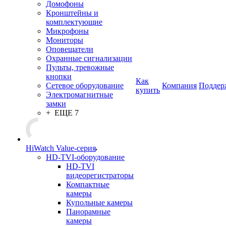
Домофоны
Кронштейны и
комплектующие
Микрофоны
Мониторы
Оповещатели
Охранные сигнализации
Пульты, тревожные
кнопки
Как
Сетевое оборудование
Компания
Поддер
купить
Электромагнитные
замки
+ ЕЩЕ 7
HiWatch Value-серия
HD-TVI-оборудование
HD-TVI
видеорегистраторы
Компактные
камеры
Купольные камеры
Панорамные
камеры