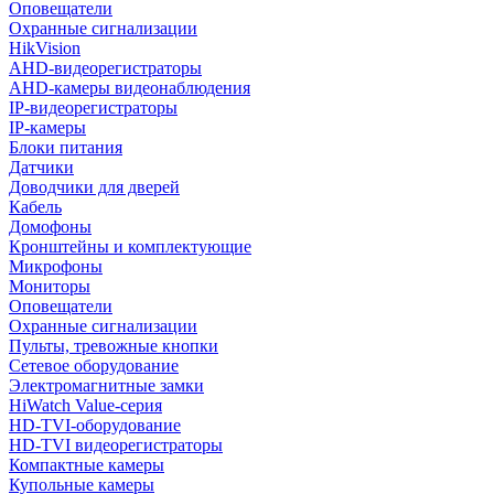
Оповещатели
Охранные сигнализации
HikVision
AHD-видеорегистраторы
AHD-камеры видеонаблюдения
IP-видеорегистраторы
IP-камеры
Блоки питания
Датчики
Доводчики для дверей
Кабель
Домофоны
Кронштейны и комплектующие
Микрофоны
Мониторы
Оповещатели
Охранные сигнализации
Пульты, тревожные кнопки
Сетевое оборудование
Электромагнитные замки
HiWatch Value-серия
HD-TVI-оборудование
HD-TVI видеорегистраторы
Компактные камеры
Купольные камеры